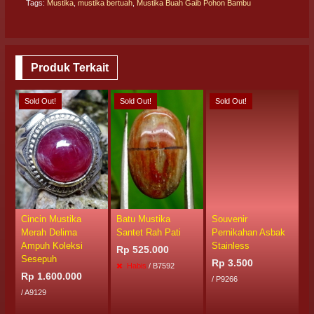
Tags:
Mustika
,
mustika bertuah
,
Mustika Buah Gaib Pohon Bambu
Produk Terkait
Sold Out!
Sold Out!
Sold Out!
S
Cincin Mustika
Batu Mustika
Souvenir
L
Merah Delima
Santet Rah Pati
Pernikahan Asbak
P
Ampuh Koleksi
Stainless
Rp 525.000
R
Sesepuh
Rp 3.500
Habis
/ B7592
/
Rp 1.600.000
/ P9266
/ A9129