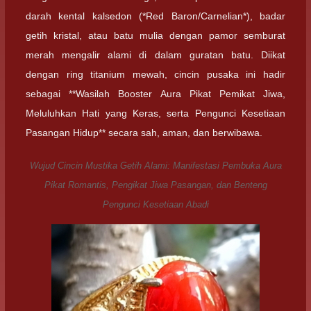
darah kental kalsedon (*Red Baron/Carnelian*), badar
getih kristal, atau batu mulia dengan pamor semburat
merah mengalir alami di dalam guratan batu. Diikat
dengan ring titanium mewah, cincin pusaka ini hadir
sebagai **Wasilah Booster Aura Pikat Pemikat Jiwa,
Meluluhkan Hati yang Keras, serta Pengunci Kesetiaan
Pasangan Hidup** secara sah, aman, dan berwibawa.
Wujud Cincin Mustika Getih Alami: Manifestasi Pembuka Aura
Pikat Romantis, Pengikat Jiwa Pasangan, dan Benteng
Pengunci Kesetiaan Abadi