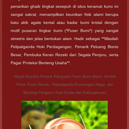
penarikan ghaib tingkat sesepuh di situs keramat kuno ini
sangat sakral, menampilkan keunikan fisik alami berupa
batu akik agate kental atau badar bumi kristal dengan
motif pusaran lingkar bumi (*Puser Bumi*) yang sangat
simetris dan jelas bentukan alam. Hadir sebagai **Wasilah
Pelipatganda Hoki Perdagangan, Penarik Peluang Bisnis
Besar, Pembuka Keran Rezeki dari Segala Penjuru, serta
Pagar Proteksi Benteng Usaha**.
Wujud Mustika Penarik Kekayaan Puser Bumi Alami: Simbol
Poros Pusat Rezeki, Pelipatganda Keuntungan Niaga, dan
Benteng Pengunci Aset Usaha dari Kebangkrutan