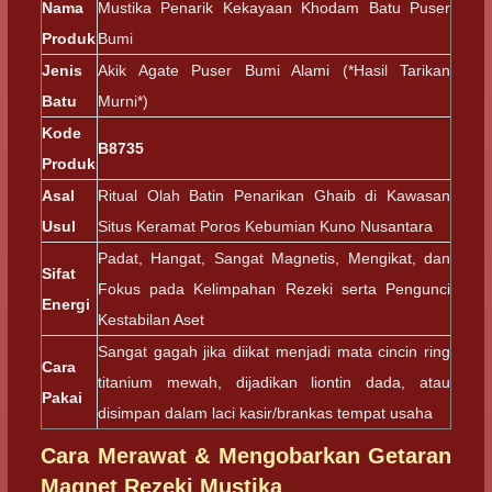
Nama
Mustika Penarik Kekayaan Khodam Batu Puser
Produk
Bumi
Jenis
Akik Agate Puser Bumi Alami (*Hasil Tarikan
Batu
Murni*)
Kode
B8735
Produk
Asal
Ritual Olah Batin Penarikan Ghaib di Kawasan
Usul
Situs Keramat Poros Kebumian Kuno Nusantara
Padat, Hangat, Sangat Magnetis, Mengikat, dan
Sifat
Fokus pada Kelimpahan Rezeki serta Pengunci
Energi
Kestabilan Aset
Sangat gagah jika diikat menjadi mata cincin ring
Cara
titanium mewah, dijadikan liontin dada, atau
Pakai
disimpan dalam laci kasir/brankas tempat usaha
Cara Merawat & Mengobarkan Getaran
Magnet Rezeki Mustika