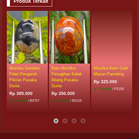
Produk Terkait
Mustika Gendam
Batu Mustika
Mustika Alam Gaib
M
Pelet Pengaruh
Pesugihan Kalak
Macan Pameling
B
Pikiran Pusaka
Abang Pusaka
Rp 325.000
R
Dunia
Dunia
Tersedia
/ P2158
Rp 385.000
Rp 350.000
Tersedia
/ B3757
Tersedia
/ B5319