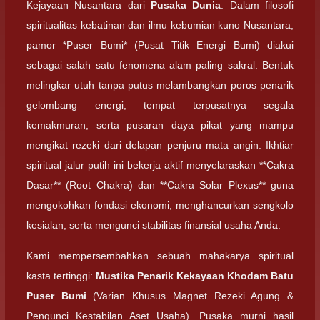
Kejayaan Nusantara dari
Pusaka Dunia
. Dalam filosofi
spiritualitas kebatinan dan ilmu kebumian kuno Nusantara,
pamor *Puser Bumi* (Pusat Titik Energi Bumi) diakui
sebagai salah satu fenomena alam paling sakral. Bentuk
melingkar utuh tanpa putus melambangkan poros penarik
gelombang energi, tempat terpusatnya segala
kemakmuran, serta pusaran daya pikat yang mampu
mengikat rezeki dari delapan penjuru mata angin. Ikhtiar
spiritual jalur putih ini bekerja aktif menyelaraskan **Cakra
Dasar** (Root Chakra) dan **Cakra Solar Plexus** guna
mengokohkan fondasi ekonomi, menghancurkan sengkolo
kesialan, serta mengunci stabilitas finansial usaha Anda.
Kami mempersembahkan sebuah mahakarya spiritual
kasta tertinggi:
Mustika Penarik Kekayaan Khodam Batu
Puser Bumi
(Varian Khusus Magnet Rezeki Agung &
Pengunci Kestabilan Aset Usaha). Pusaka murni hasil