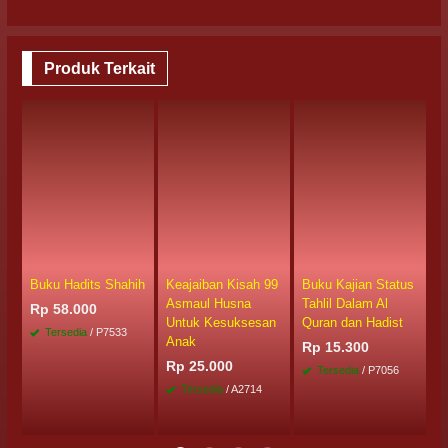
Produk Terkait
Buku Hadits Shahih
Keajaiban Kisah 99
Buku Kajian Status
B
Asmaul Husna
Tahlil Dalam Al
J
Rp 58.000
Untuk Kesuksesan
Quran dan Hadist
J
Tersedia
/ P7533
Anak
Rp 15.300
R
Rp 25.000
Tersedia
/ P7056
Tersedia
/ A2714