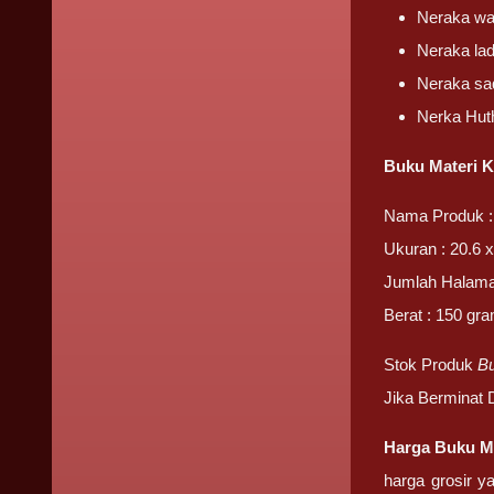
Neraka wa
Neraka la
Neraka sa
Nerka Hu
Buku Materi 
Nama Produk :
Ukuran : 20.6 x
Jumlah Halama
Berat : 150 gr
Stok Produk
Bu
Jika Berminat
Harga Buku M
harga grosir y