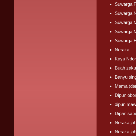
Suwarga F
Suwarga 
Suwarga 
Suwarga 
Suwarga H
Neraka
Kayu Ndo
Buah zak
Banyu sin
Mama (dar
Dipun obo
dipun maw
Dipan sabe
Neraka ja
Neraka ja