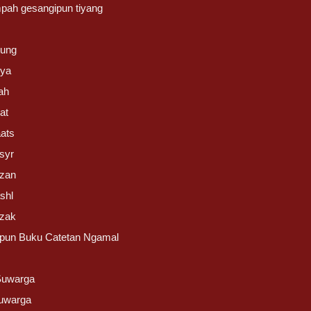
mpah gesangipun tiyang
dung
nya
ah
at
ats
syr
zan
shl
zak
pun Buku Catetan Ngamal
 Suwarga
uwarga