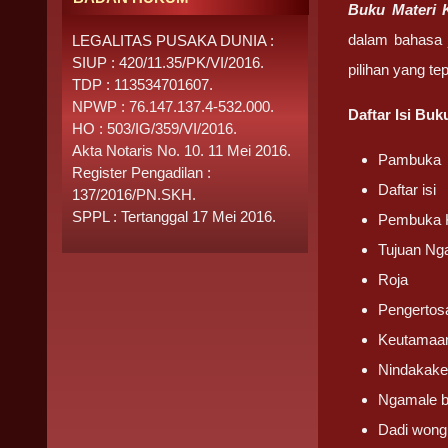
Buku Materi 
dalam bahasa 
LEGALITAS PUSAKA DUNIA :
SIUP : 420/11.35/PK/VI/2016.
pilihan yang te
TDP : 113534701607.
NPWP : 76.147.137.4-532.000.
Daftar Isi Bu
HO : 503/IG/359/VI/2016.
Akta Notaris No. 10. 11 Mei 2016.
Pambuka
Register Pengadilan :
Daftar isi
137/2016/PN.SKH.
SPPL : Tertanggal 17 Mei 2016.
Pembuka 
Tujuan Ng
Roja
Pengertos
Keutamaa
Nindakake
Ngamale b
Dadi wong