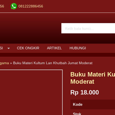
56
081222886456
SI
CEK ONGKIR
ARTIKEL
HUBUNGI
Agama
»
Buku Materi Kultum Lan Khutbah Jumat Moderat
Buku Materi K
Moderat
Rp 18.000
Kode
Stok