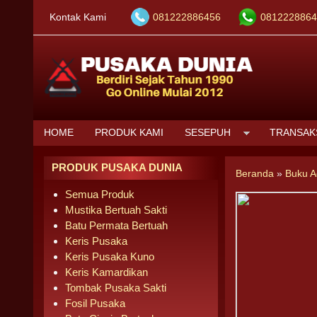
Kontak Kami
081222886456
0812228864
HOME
PRODUK KAMI
SESEPUH
TRANSAK
PRODUK PUSAKA DUNIA
Beranda
»
Buku 
Semua Produk
Mustika Bertuah Sakti
Batu Permata Bertuah
Keris Pusaka
Keris Pusaka Kuno
Keris Kamardikan
Tombak Pusaka Sakti
Fosil Pusaka