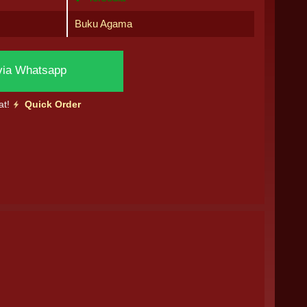
Buku Agama
via Whatsapp
at!
Quick Order