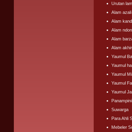
Urutan la
Alam azali
Alam kan
Alam ndo
Alam barz
Alam akhir
Yaumul Ba
Yaumul ha
Yaumul Mi
Yaumul Fa
Yaumul Ja
Panampini
Suwarga
Para Ahli
Mebeler S