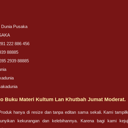
/ Dunia Pusaka
USAKA
281 222 886 456
939 88885
285 2939 88885
unia
kadunia
sakadunia
o Buku Materi Kultum Lan Khutbah Jumat Moderat.
oduk hanya di resize dan tanpa editan sama sekali. Kami tampilk
unyikan kekurangan dan kelebihannya. Karena bagi kami kej