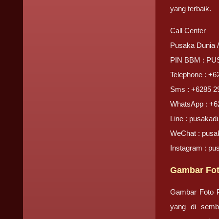
yang terbaik.
Call Center
Pusaka Dunia 
PIN BBM : P
Telephone : +6
Sms : +6285 2
WhatsApp : +6
Line : pusakad
WeChat : pusa
Instagram : pu
Gambar Fot
Gambar Foto Pr
yang di semb