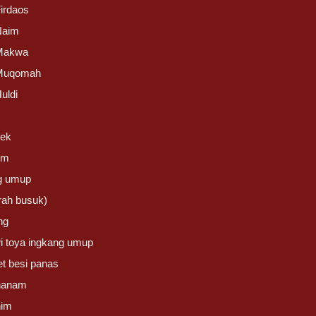
irdaos
Naim
Makwa
Muqomah
uldi
rek
um
g umup
ah busuk)
ng
i toya ingkang umup
t besi panas
hanam
him