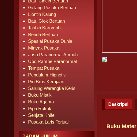
Batu Cincin Bertuah
Gelang Pusaka Bertuah
Liontin Kalung
Batu Giok Bertuah
Tasbih Karomah
Benda Bertuah
Spesial Pusaka Dunia
Minyak Pusaka
Jasa Paranormal Ampuh
Ubo Rampe Paranormal
Tempat Pusaka
Pendulum Hipnotis
Pin Bros Kerajaan
Sarung Warangka Keris
Buku Mistik
Buku Agama
Deskripsi
Pipa Rokok
Senjata Knife
Pusaka Laris Terjual
Buku Mater
BADAN HUKUM