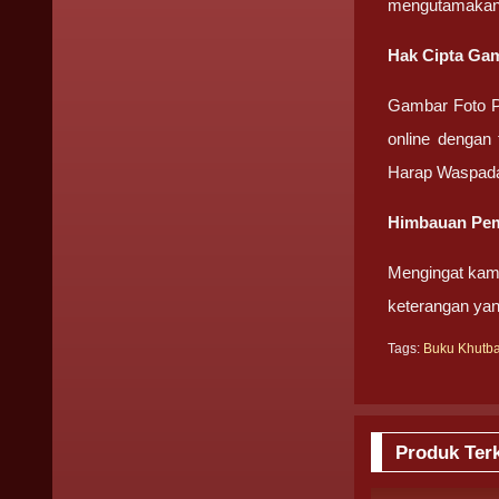
mengutamakan
Hak Cipta Gam
Gambar Foto 
online dengan 
Harap Waspada
Himbauan Pem
Mengingat kami
keterangan ya
Tags:
Buku Khutb
Produk Terk