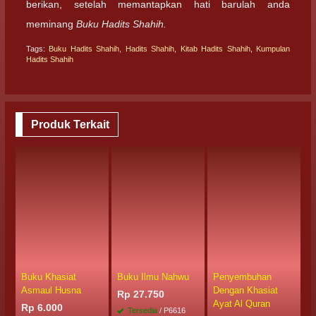
berikan, setelah memantapkan hati barulah anda
meminang
Buku Hadits Shahih.
Tags:
Buku Hadits Shahih
,
Hadits Shahih
,
Kitab Hadits Shahih
,
Kumpulan
Hadits Shahih
Produk Terkait
Buku Khasiat
Buku Ilmu Nahwu
Penyembuhan
B
Asmaul Husna
Dengan Khasiat
H
Rp 27.750
Ayat Al Quran
Rp 6.000
R
Tersedia
/ P6616