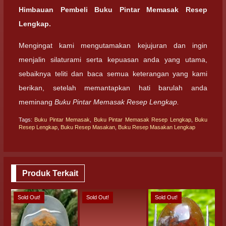
Himbauan Pembeli Buku Pintar Memasak Resep
Lengkap.
Mengingat kami mengutamakan kejujuran dan ingin
menjalin silaturami serta kepuasan anda yang utama,
sebaiknya teliti dan baca semua keterangan yang kami
berikan, setelah memantapkan hati barulah anda
meminang
Buku Pintar Memasak Resep Lengkap.
Tags:
Buku Pintar Memasak
,
Buku Pintar Memasak Resep Lengkap
,
Buku
Resep Lengkap
,
Buku Resep Masakan
,
Buku Resep Masakan Lengkap
Produk Terkait
Sold Out!
Sold Out!
Sold Out!
S