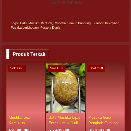
Abadi Nusantara)
Tags:
Batu Mustika Bertuah
,
Mustika Sumur Bandung Sumber Kekayaan
,
Pusaka berkhodam
,
Pusaka Dunia
Produk Terkait
Sold Out!
Sold Out!
Sold Out!
S
Mustika Sex
Batu Mustika Lipan
Mustika Gaib
M
Kemukus
Emas Untuk Judi
Rengkah Gunung
J
Rp 300.000
Rp 485.000
Rp 350.000
R