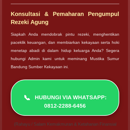
Konsultasi & Pemaharan Pengumpul
Rezeki Agung
Siapkah Anda mendobrak pintu rezeki, menghentikan
paceklik keuangan, dan membiarkan kekayaan serta hoki
menetap abadi di dalam hidup keluarga Anda? Segera
hubungi Admin kami untuk meminang Mustika Sumur
Bandung Sumber Kekayaan ini.
📞
HUBUNGI VIA WHATSAPP:
0812-2288-6456
(Rahayu / Salam Kemakmuran & Ketahanan Finansial