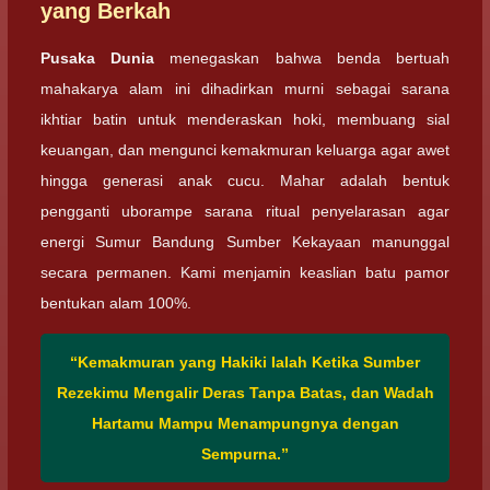
yang Berkah
Pusaka Dunia
menegaskan bahwa benda bertuah
mahakarya alam ini dihadirkan murni sebagai sarana
ikhtiar batin untuk menderaskan hoki, membuang sial
keuangan, dan mengunci kemakmuran keluarga agar awet
hingga generasi anak cucu. Mahar adalah bentuk
pengganti uborampe sarana ritual penyelarasan agar
energi Sumur Bandung Sumber Kekayaan manunggal
secara permanen. Kami menjamin keaslian batu pamor
bentukan alam 100%.
“Kemakmuran yang Hakiki Ialah Ketika Sumber
Rezekimu Mengalir Deras Tanpa Batas, dan Wadah
Hartamu Mampu Menampungnya dengan
Sempurna.”