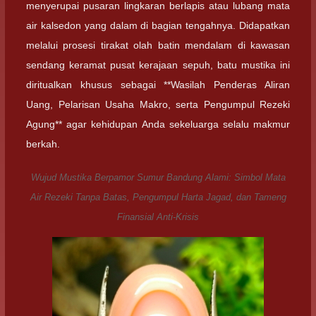
menyerupai pusaran lingkaran berlapis atau lubang mata
air kalsedon yang dalam di bagian tengahnya. Didapatkan
melalui prosesi tirakat olah batin mendalam di kawasan
sendang keramat pusat kerajaan sepuh, batu mustika ini
diritualkan khusus sebagai **Wasilah Penderas Aliran
Uang, Pelarisan Usaha Makro, serta Pengumpul Rezeki
Agung** agar kehidupan Anda sekeluarga selalu makmur
berkah.
Wujud Mustika Berpamor Sumur Bandung Alami: Simbol Mata
Air Rezeki Tanpa Batas, Pengumpul Harta Jagad, dan Tameng
Finansial Anti-Krisis