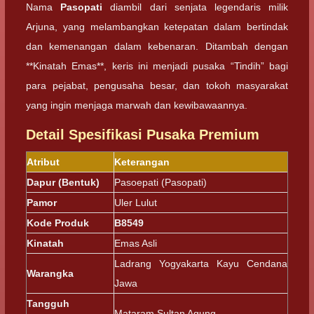
Nama
Pasopati
diambil dari senjata legendaris milik
Arjuna, yang melambangkan ketepatan dalam bertindak
dan kemenangan dalam kebenaran. Ditambah dengan
**Kinatah Emas**, keris ini menjadi pusaka “Tindih” bagi
para pejabat, pengusaha besar, dan tokoh masyarakat
yang ingin menjaga marwah dan kewibawaannya.
Detail Spesifikasi Pusaka Premium
Atribut
Keterangan
Dapur (Bentuk)
Pasoepati (Pasopati)
Pamor
Uler Lulut
Kode Produk
B8549
Kinatah
Emas Asli
Ladrang Yogyakarta Kayu Cendana
Warangka
Jawa
Tangguh
Mataram Sultan Agung