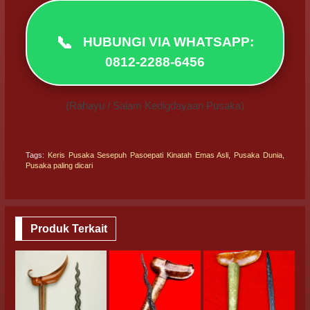
📞
HUBUNGI VIA WHATSAPP:
0812-2288-6456
(Rahayu / Salam Kedigdayaan Pusaka)
Tags:
Keris Pusaka Sesepuh Pasoepati Kinatah Emas Asli
,
Pusaka Dunia
,
Pusaka paling dicari
Produk Terkait