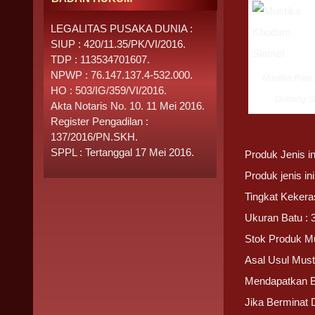
LEGALITAS PUSAKA DUNIA :
SIUP : 420/11.35/PK/VI/2016.
TDP : 113534701607.
NPWP : 76.147.137.4-532.000.
Mustika Raj
HO : 503/IG/359/VI/2016.
Gunung S
Akta Notaris No. 10. 11 Mei 2016.
Register Pengadilan :
137/2016/PN.SKH.
SPPL : Tertanggal 17 Mei 2016.
Produk Jenis i
Produk jenis i
Tingkat Kekera
Ukuran Batu : 
Stok Produk M
Asal Usul Mus
Mendapatkan 
Jika Berminat