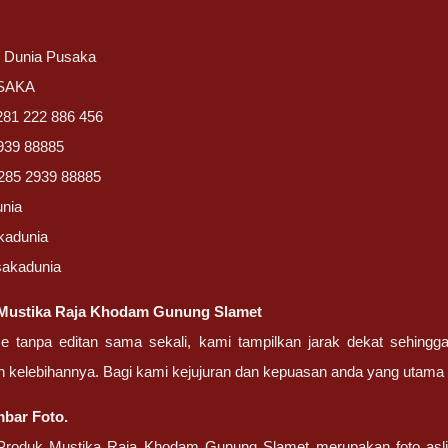
/ Dunia Pusaka
USAKA
281 222 886 456
939 88885
285 2939 88885
unia
kadunia
sakadunia
Mustika Raja Khodam Gunung Slamet
ze tanpa editan sama sekali, kami tampilkan jarak dekat sehing
n kelebihannya. Bagi kami kejujuran dan kepuasan anda yang uta
bar Foto.
roduk Mustika Raja Khodam Gunung Slamet merupakan foto asli