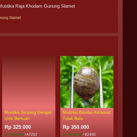
g Mustika Raja Khodam Gunung Slamet
nung Slamet
Mustika Junjung Derajat
Mustika Bambu Keramat
Batu Mus
Unik Bertuah
Tolak Bala
Perangs
Pusaka 
Rp 325.000
Rp 350.000
Rp 350
Tersedia
/ A7202
Tersedia
/ B2490