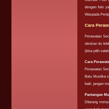
dengan foto ya
Waspada Penip
Cara Peraw
Perawatan Sec
oleskan itu le
(bisa pilih sa
Cara Perawata
Perawatan Seca
Batu Mustika se
baik. jangan m
Pantangan Mu
Dilarang meny