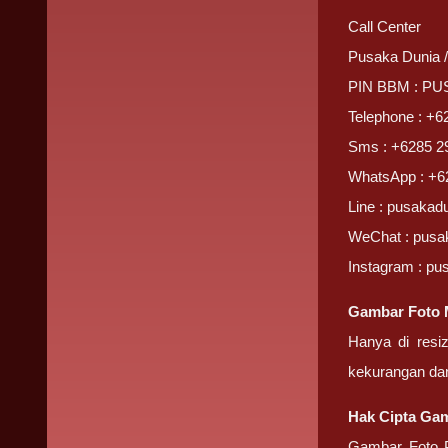
Call Center
Pusaka Dunia 
PIN BBM : P
Telephone : +6
Sms : +6285 2
WhatsApp : +6
Line : pusakad
WeChat : pusa
Instagram : pu
Gambar Foto 
Hanya di resi
kekurangan da
Hak Cipta Gam
Gambar Foto P