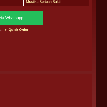
Mustika Bertuah Sakti
via Whatsapp
at!
Quick Order