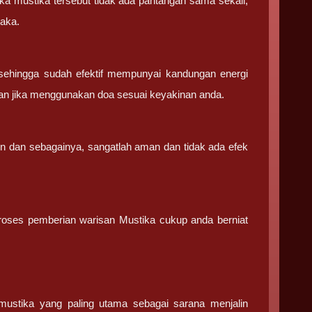
ka mustika tersebut tidak ada pantangan sama sekali,
saka.
sehingga sudah efektif mempunyai kandungan energi
an jika menggunakan doa sesuai keyakinan anda.
in dan sebagainya, sangatlah aman dan tidak ada efek
 proses pemberian warisan Mustika cukup anda berniat
stika yang paling utama sebagai sarana menjalin