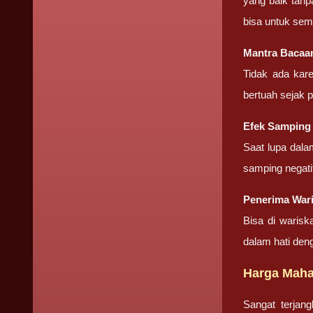
yang baik tanp
bisa untuk sem
Mantra Bacaa
Tidak ada kar
bertuah sejak 
Efek Samping
Saat lupa dala
samping negati
Penerima War
Bisa di warisk
dalam hati den
Harga Maha
Sangat terjan