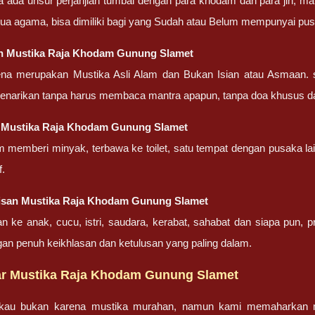
a ada unsur perjanjian tumbal dengan para khodam dan para jin, ma
ua agama, bisa dimiliki bagi yang Sudah atau Belum mempunyai pu
n Mustika Raja Khodam Gunung Slamet
ena merupakan Mustika Asli Alam dan Bukan Isian atau Asmaan. 
penarikan tanpa harus membaca mantra apapun, tanpa doa khusus d
 Mustika Raja Khodam Gunung Slamet
m memberi minyak, terbawa ke toilet, satu tempat dengan pusaka la
f.
isan Mustika Raja Khodam Gunung Slamet
an ke anak, cucu, istri, saudara, kerabat, sahabat dan siapa pun,
gan penuh keikhlasan dan ketulusan yang paling dalam.
r Mustika Raja Khodam Gunung Slamet
gkau bukan karena mustika murahan, namun kami memaharkan mu