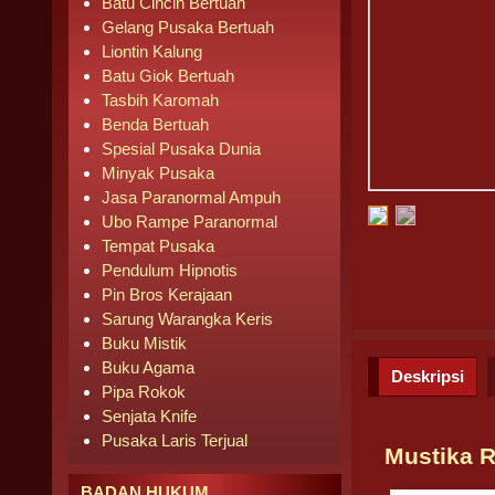
Batu Cincin Bertuah
Gelang Pusaka Bertuah
Liontin Kalung
Batu Giok Bertuah
Tasbih Karomah
Benda Bertuah
Spesial Pusaka Dunia
Minyak Pusaka
Jasa Paranormal Ampuh
Ubo Rampe Paranormal
Tempat Pusaka
Pendulum Hipnotis
Pin Bros Kerajaan
Sarung Warangka Keris
Buku Mistik
Buku Agama
Deskripsi
Pipa Rokok
Senjata Knife
Pusaka Laris Terjual
Mustika 
BADAN HUKUM