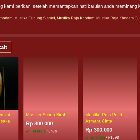
ng kami berikan, setelah memantapkan hati barulah anda meminan
rkhodam
,
Mustika Gunung Slamet
,
Mustika Raja Khodam
,
Mustika Raja Khodam Gu
ait
mikat
Mustika Susup Birahi
Mustika Raja Pelet
usaka
Asmara Cinta
Rp 300.000
Rp 300.000
Tersedia
/ 8479
Tersedia
/ P1598