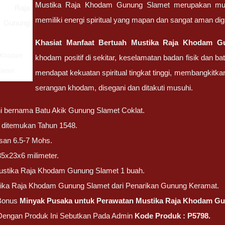
Mustika Raja Khodam Gunung Slamet merupakan musti
memiliki energi spiritual yang mapan dan sangat aman di
Khasiat Manfaat Bertuah Mustika Raja Khodam 
a Khodam
khodam positif di sekitar, keselamatan badan fisik dan bat
lamet
mendapat kekuatan spiritual tingkat tinggi, membangkitka
serangan khodam, disegani dan ditakuti musuhi.
ni bernama Batu Akik Gunung Slamet Coklat.
ni ditemukan Tahun 1548.
san 6.5-7 Mohs.
35x23x6 milimeter.
ustika Raja Khodam Gunung Slamet 1 buah.
tika Raja Khodam Gunung Slamet dari Penarikan Gunung Keramat.
Bonus
Minyak Pusaka untuk Perawatan Mustika Raja Khodam G
 Dengan Produk Ini Sebutkan Pada Admin
Kode Produk : P5798.