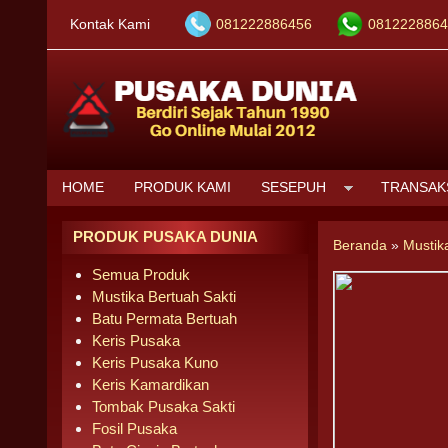
Kontak Kami
081222886456
0812228864
HOME
PRODUK KAMI
SESEPUH
TRANSAK
PRODUK PUSAKA DUNIA
Beranda
»
Mustik
Semua Produk
Mustika Bertuah Sakti
Batu Permata Bertuah
Keris Pusaka
Keris Pusaka Kuno
Keris Kamardikan
Tombak Pusaka Sakti
Fosil Pusaka