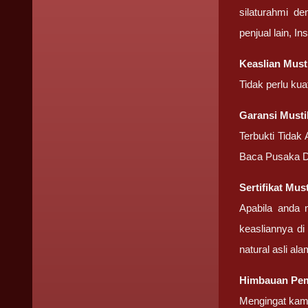
silaturahmi d
penjual lain, I
Keaslian Mus
Tidak perlu ku
Garansi Must
Terbukti Tidak
Baca Pusaka D
Sertifikat Mu
Apabila anda 
keasliannya di
natural asli ala
Himbauan Pem
Mengingat kami