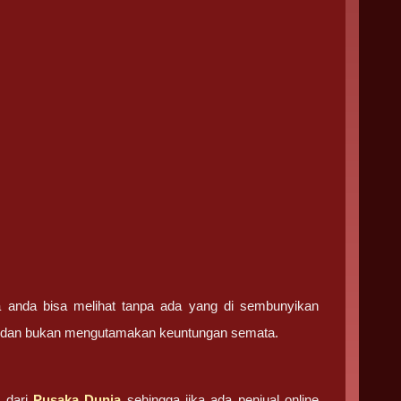
ga anda bisa melihat tanpa ada yang di sembunyikan
ma dan bukan mengutamakan keuntungan semata.
 dari
Pusaka Dunia
sehingga jika ada penjual online