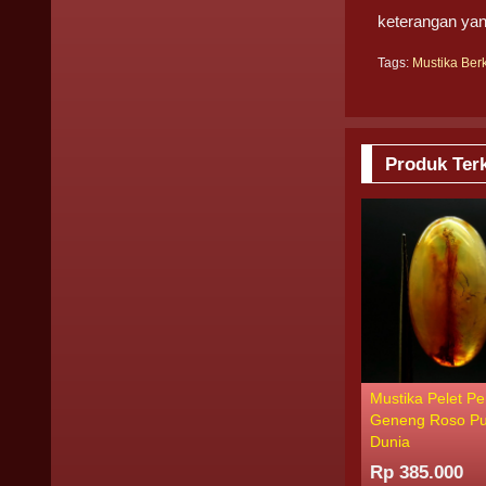
keterangan ya
Tags:
Mustika Be
Produk Terk
Mustika Pelet Pe
Geneng Roso P
Dunia
Rp 385.000