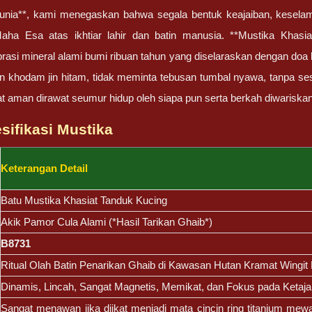
unia**, kami menegaskan bahwa segala bentuk keajaiban, keselama
ha Esa atas ikhtiar lahir dan batin manusia. **Mustika Khasi
brasi mineral alami bumi ribuan tahun yang diselaraskan dengan doa 
n khodam jin hitam, tidak meminta tebusan tumbal nyawa, tanpa sesaj
t aman dirawat seumur hidup oleh siapa pun serta berkah diwariskan
esifikasi Mustika
Keterangan Detail
Batu Mustika Khasiat Tanduk Kucing
Akik Pamor Cula Alami (*Hasil Tarikan Ghaib*)
B8731
Ritual Olah Batin Penarikan Ghaib di Kawasan Hutan Kramat Wingit
Dinamis, Lincah, Sangat Magnetis, Memikat, dan Fokus pada Ketaja
Sangat menawan jika diikat menjadi mata cincin ring titanium mewa