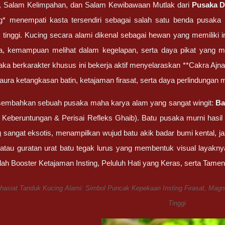
 Salam Kelimpahan, dan Salam Kewibawaan Mutlak dari
Pusaka D
* menempati kasta tersendiri sebagai salah satu benda pusaka pa
t tinggi. Kucing secara alami dikenal sebagai hewan yang memiliki i
, kemampuan melihat dalam kegelapan, serta daya pikat yang 
saka berkarakter khusus ini bekerja aktif menyelaraskan **Cakra Ajn
ra ketangkasan batin, ketajaman firasat, serta daya perlindungan m
mbahkan sebuah pusaka maha karya alam yang sangat wingit:
Ba
eberuntungan & Perisai Refleks Ghaib). Batu pusaka murni hasil p
ng sangat eksotis, menampilkan wujud batu akik badar bumi kental,
al atau guratan urat batu tegak lurus yang membentuk visual layakn
lah Booster Ketajaman Insting, Peluluh Hati yang Keras, serta Tam
hasiat Tanduk Kucing Alami: Simbol Puncak Kepekaan Insting Firasat, Magn
Tinggi