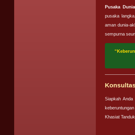
Pusaka Dunia
pusaka langka
aman dunia-akh
sempurna seum
“Keberunt
Konsulta
Siapkah Anda 
keberuntungan
Khasiat Tanduk 