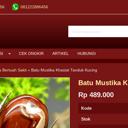
56
081222886456
SI
CEK ONGKIR
ARTIKEL
HUBUNGI
a Bertuah Sakti
»
Batu Mustika Khasiat Tanduk Kucing
Batu Mustika K
Rp 489.000
Kode
Stok