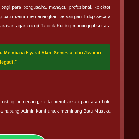
gi para pengusaha, manajer, profesional, kolektor
g batin demi memenangkan persaingan hidup secara
elarasan agar energi Tanduk Kucing manunggal secara
.
pu Membaca Isyarat Alam Semesta, dan Jiwamu
egatif.”
a
 insting pemenang, serta membiarkan pancaran hoki
ra hubungi Admin kami untuk meminang Batu Mustika