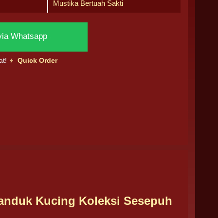
Mustika Bertuah Sakti
via Whatsapp
at!
Quick Order
 Tanduk Kucing Koleksi Sesepuh