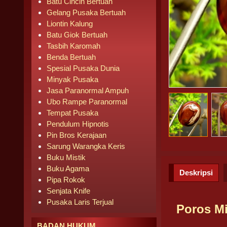
Batu Cincin Bertuah
Gelang Pusaka Bertuah
Liontin Kalung
Batu Giok Bertuah
Tasbih Karomah
Benda Bertuah
Spesial Pusaka Dunia
Minyak Pusaka
Jasa Paranormal Ampuh
Ubo Rampe Paranormal
Tempat Pusaka
Pendulum Hipnotis
Pin Bros Kerajaan
Sarung Warangka Keris
Buku Mistik
Buku Agama
Deskripsi
Pipa Rokok
Senjata Knife
Pusaka Laris Terjual
Poros Mi
BADAN HUKUM