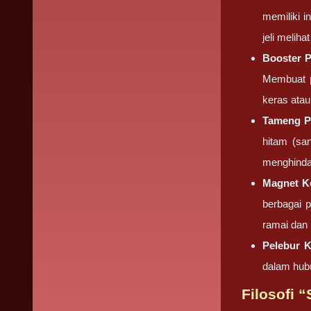
memiliki i
jeli meliha
Booster P
Membuat p
keras ata
Tameng Pr
hitam (sa
menghinda
Magnet Ke
berbagai 
ramai dan
Pelebur K
dalam hub
Filosofi 