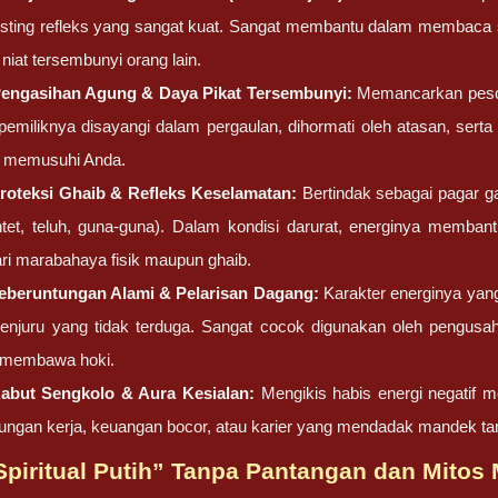
nsting refleks yang sangat kuat. Sangat membantu dalam membaca s
t niat tersembunyi orang lain.
engasihan Agung & Daya Pikat Tersembunyi:
Memancarkan peson
emiliknya disayangi dalam pergaulan, dihormati oleh atasan, ser
u memusuhi Anda.
oteksi Ghaib & Refleks Keselamatan:
Bertindak sebagai pagar gai
ntet, teluh, guna-guna). Dalam kondisi darurat, energinya memba
ri marabahaya fisik maupun ghaib.
beruntungan Alami & Pelarisan Dagang:
Karakter energinya yang
penjuru yang tidak terduga. Sangat cocok digunakan oleh pengusah
 membawa hoki.
abut Sengkolo & Aura Kesialan:
Mengikis habis energi negatif
ungan kerja, keuangan bocor, atau karier yang mendadak mandek tan
“Spiritual Putih” Tanpa Pantangan dan Mito