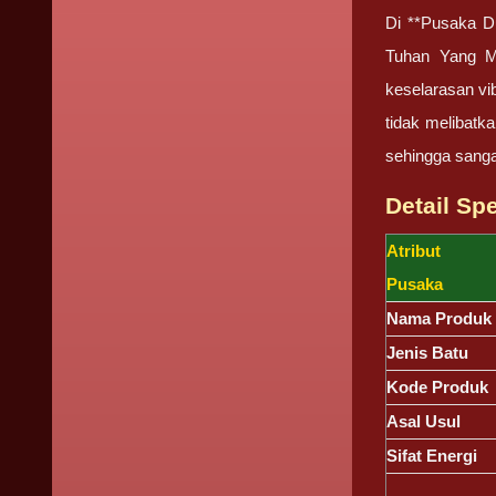
Di **Pusaka D
Tuhan Yang Ma
keselarasan vi
tidak melibatka
sehingga sanga
Detail Sp
Atribut
Pusaka
Nama Produk
Jenis Batu
Kode Produk
Asal Usul
Sifat Energi