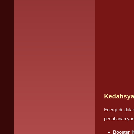
Kedahsya
Energi di dala
pertahanan yan
Booster K