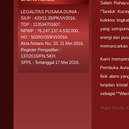
Salam Rahayu,
*Tanduk Kucing
LEGALITAS PUSAKA DUNIA :
SIUP : 420/11.35/PK/VI/2016.
kolektor tingka
TDP : 113534701607.
yang sempurna
NPWP : 76.147.137.4-532.000.
HO : 503/IG/359/VI/2016.
energi dari pu
Akta Notaris No. 10. 11 Mei 2016.
memancarkan au
Register Pengadilan :
137/2016/PN.SKH.
Kami memperse
SPPL : Tertanggal 17 Mei 2016.
Pembuka Aura K
fisik alami ya
tonjolan krist
sebagai **Wasi
Wujud Mustika K