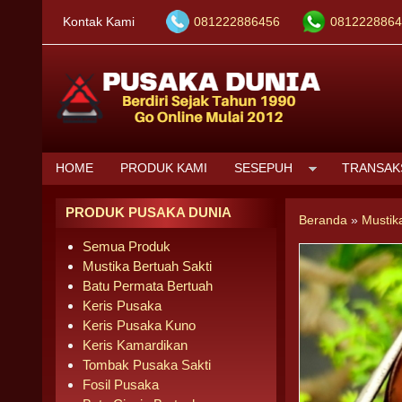
Kontak Kami
081222886456
0812228864
HOME
PRODUK KAMI
SESEPUH
TRANSAK
PRODUK PUSAKA DUNIA
Beranda
»
Mustik
Semua Produk
Mustika Bertuah Sakti
Batu Permata Bertuah
Keris Pusaka
Keris Pusaka Kuno
Keris Kamardikan
Tombak Pusaka Sakti
Fosil Pusaka