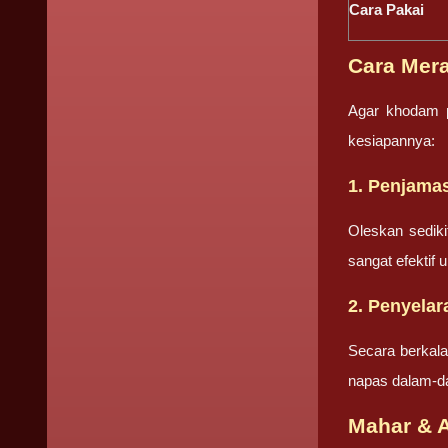
Cara Pakai
Cara Mer
Agar khodam p
kesiapannya:
1. Penjamas
Oleskan sediki
sangat efektif 
2. Penyela
Secara berkala
napas dalam-da
Mahar & 