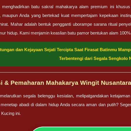
menghadirkan batu sakral mahakarya alam premium ini khusus ba
, maupun Anda yang bertekad kuat mempertajam kepekaan instin
irat. Mahar adalah bentuk pengganti uborampe sarana ritual peny
ur hidup. Kami menjamin keaslian batu pamor bentukan alam 100%
ungan dan Kejayaan Sejati Tercipta Saat Firasat Batinmu Mam
Terbentengi dari Segala Sengkolo N
si & Pemaharan Mahakarya Wingit Nusantar
melarutkan segala belenggu kesialan, melipatgandakan ketajaman
 menetap abadi di dalam hidup Anda secara aman dan putih? Sege
Kucing ini.