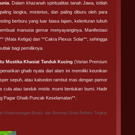
unia
. Dalam khazanah spiritualitas tanah Jawa, istilah
ling langka, misterius, dan paling diburu oleh para
nsting berburu yang luar biasa tajam, kelenturan tubuh
membuat manusia gemar menyayanginya. Manifestasi
a** (Mata Ketiga) dan **Cakra Plexus Solar**, sehingga
utlak bagi pemiliknya.
tu Mustika Khasiat Tanduk Kucing
(Varian Premium
enarikan ghaib nyata dari alam ini memiliki keunikan
 jasper sepuh, atau kalsedon rambut mas dengan pamor
ya cula atau tanduk mistis murni bentukan bumi. Hadir
eng Pagar Ghaib Puncak Keselamatan**.
et Keberuntungan Bisnis, dan Benteng Ghaib Refleks Tingkat