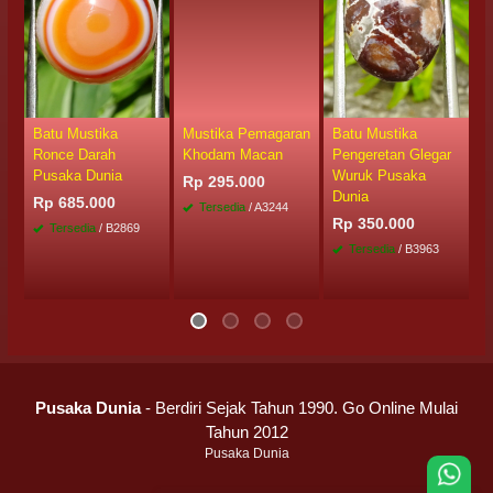
Batu Mustika
Mustika Pemagaran
Batu Mustika
B
Ronce Darah
Khodam Macan
Pengeretan Glegar
P
Pusaka Dunia
Wuruk Pusaka
K
Rp 295.000
Dunia
P
Rp 685.000
Tersedia
/ A3244
Rp 350.000
R
Tersedia
/ B2869
Tersedia
/ B3963
Pusaka Dunia
- Berdiri Sejak Tahun 1990. Go Online Mulai
Tahun 2012
Pusaka Dunia