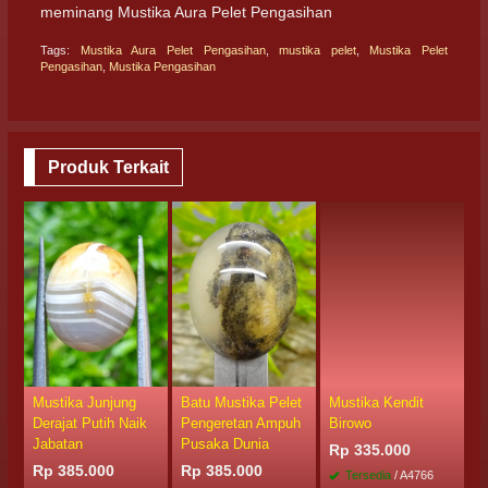
meminang Mustika Aura Pelet Pengasihan
Tags:
Mustika Aura Pelet Pengasihan
,
mustika pelet
,
Mustika Pelet
Pengasihan
,
Mustika Pengasihan
Produk Terkait
Mustika Junjung
Batu Mustika Pelet
Mustika Kendit
M
Derajat Putih Naik
Pengeretan Ampuh
Birowo
P
Jabatan
Pusaka Dunia
Rp 335.000
R
Rp 385.000
Rp 385.000
Tersedia
/ A4766