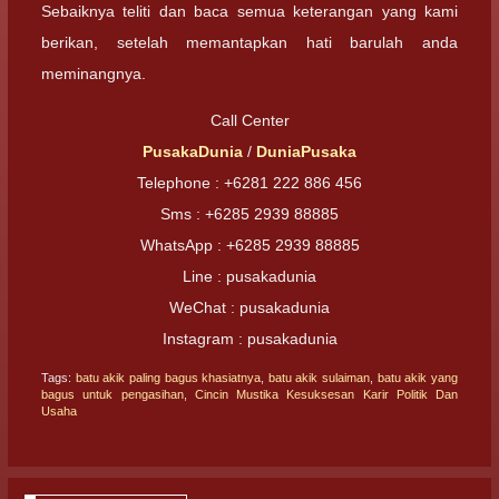
Sebaiknya teliti dan baca semua keterangan yang kami
berikan, setelah memantapkan hati barulah anda
meminangnya.
Call Center
PusakaDunia
/
DuniaPusaka
Telephone : +6281 222 886 456
Sms : +6285 2939 88885
WhatsApp : +6285 2939 88885
Line : pusakadunia
WeChat : pusakadunia
Instagram : pusakadunia
Tags:
batu akik paling bagus khasiatnya
,
batu akik sulaiman
,
batu akik yang
bagus untuk pengasihan
,
Cincin Mustika Kesuksesan Karir Politik Dan
Usaha