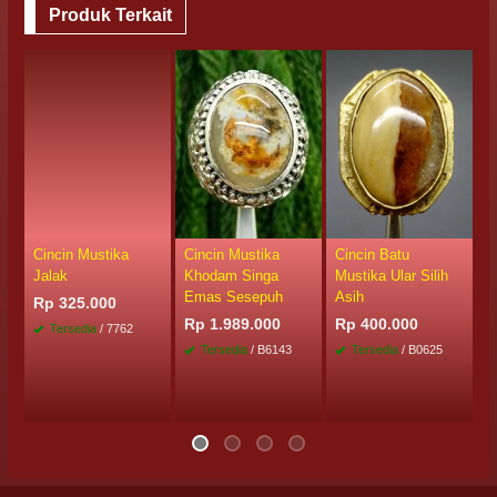
Produk Terkait
Cincin Mustika
Cincin Mustika
Cincin Batu
M
Jalak
Khodam Singa
Mustika Ular Silih
B
Emas Sesepuh
Asih
Rp 325.000
R
Rp 1.989.000
Rp 400.000
Tersedia
/ 7762
Tersedia
/ B6143
Tersedia
/ B0625