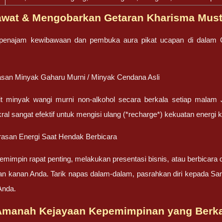
awat & Mengobarkan Getaran Kharisma Must
enajam kewibawaan dan pembuka aura pikat ucapan di dalam Cin
asan Minyak Gaharu Murni / Minyak Cendana Asli
it minyak wangi murni non-alkohol secara berkala setiap malam
ral sangat efektif untuk mengisi ulang (*recharge*) kekuatan energi 
rasan Energi Saat Hendak Berbicara
impin rapat penting, melakukan presentasi bisnis, atau berbicara di h
gan kanan Anda. Tarik napas dalam-dalam, pasrahkan diri kepada Sa
Anda.
Amanah Kejayaan Kepemimpinan yang Berk