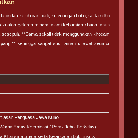
atkan
ir dari keluhuran budi, ketenangan batin, serta ridho
ekuatan getaran mineral alami kebumian ribuan tahun
kat sesepuh. **Sama sekali tidak menggunakan khodam
mpang,** sehingga sangat suci, aman dirawat seumur
etilasan Penguasa Jawa Kuno
 Warna Emas Kombinasi / Perak Tebal Berkelas)
 Kharisma Suara serta Kelancaran Lobi Bisnis