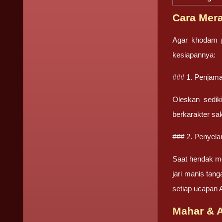
Cara Mer
Agar khodam p
kesiapannya:
### 1. Penjam
Oleskan sedik
berkarakter sak
### 2. Penyela
Saat hendak mem
jari manis tan
setiap ucapan 
Mahar & 