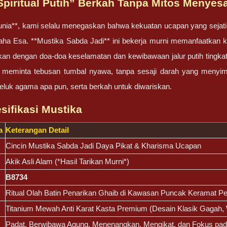
“Spiritual Putih” Berkah Tanpa Mitos Menyes
nia**, kami selalu menegaskan bahwa kekuatan ucapan yang sejati lah
a Esa. **Mustika Sabda Jadi** ini bekerja murni memanfaatkan k
kan dengan doa-doa keselamatan dan kewibawaan jalur putih ting
dak meminta tebusan tumbal nyawa, tanpa sesaji darah yang menyi
eluk agama apa pun, serta berkah untuk diwariskan.
esifikasi Mustika
a
Keterangan Detail
Cincin Mustika Sabda Jadi Daya Pikat & Kharisma Ucapan
Akik Asli Alam (*Hasil Tarikan Murni*)
B8734
Ritual Olah Batin Penarikan Ghaib di Kawasan Puncak Keramat P
Titanium Mewah Anti Karat Kasta Premium (Desain Klasik Gagah,
Padat, Berwibawa Agung, Menenangkan, Mengikat, dan Fokus pada