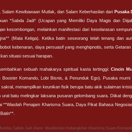
 Salam Kewibawaan Mutlak, dan Salam Keberhasilan dari
Pusaka 
an *Sabda Jadi* (Ucapan yang Memiliki Daya Magis dan Diija
an kesombongan, melainkan manifestasi dari keselarasan sempurn
na** (Mata Ketiga). Ketika batin seseorang telah tenang dan au
obot kebenaran, daya persuasif yang menghipnotis, serta Getara
an situasi sesuai harapan.
mbahkan sebuah mahakarya spiritual kasta tertinggi:
Cincin Mu
 Booster Komando, Lobi Bisnis, & Penunduk Ego). Pusaka murni ha
 sakral, menampilkan keunikan fisik berupa batu akik sulaiman krist
 urat batu melingkar laksana pusaran gelombang suara. Diikat den
gai **Wasilah Penajam Kharisma Suara, Daya Pikat Bahasa Negosias
Batin**.
ustika Sabda Jadi Alami: Manifestasi Kebangkitan Kharisma Suara Komando,