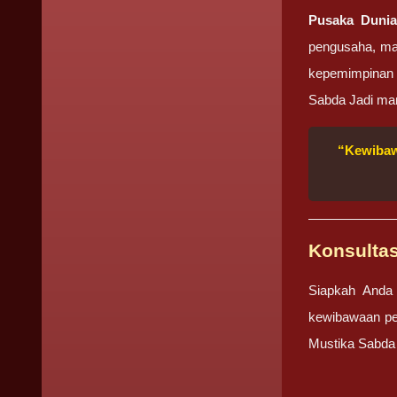
Pusaka Duni
pengusaha, man
kepemimpinan y
Sabda Jadi ma
“Kewibaw
Konsulta
Siapkah Anda 
kewibawaan pe
Mustika Sabda 