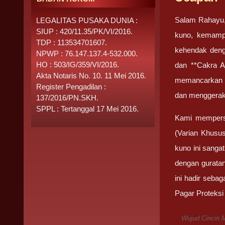
Salam Rahayu,
LEGALITAS PUSAKA DUNIA :
SIUP : 420/11.35/PK/VI/2016.
kuno, kemampu
TDP : 113534701607.
kehendak deng
NPWP : 76.147.137.4-532.000.
HO : 503/IG/359/VI/2016.
dan **Cakra Aj
Akta Notaris No. 10. 11 Mei 2016.
memancarkan b
Register Pengadilan :
dan menggerakk
137/2016/PN.SKH.
SPPL : Tertanggal 17 Mei 2016.
Kami memperse
(Varian Khusus
kuno ini sangat
dengan guratan
ini hadir seba
Pagar Proteksi 
Wujud Cincin M