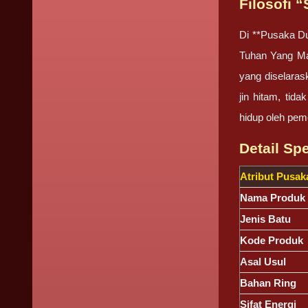
Filosofi 
Di **Pusaka Du
Tuhan Yang Mah
yang diselaras
jin hitam, ti
hidup oleh pem
Detail Sp
Atribut Pusak
Nama Produk
Jenis Batu
Kode Produk
Asal Usul
Bahan Ring
Sifat Energi