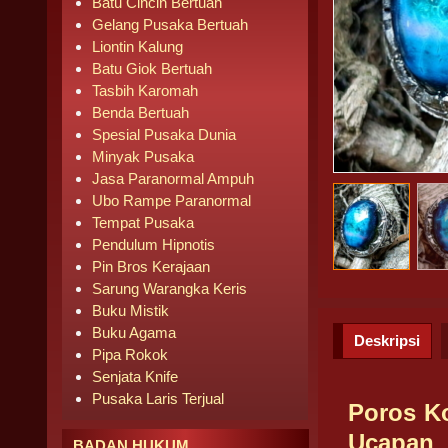
Batu Cincin Bertuah
Gelang Pusaka Bertuah
Liontin Kalung
Batu Giok Bertuah
Tasbih Karomah
Benda Bertuah
Spesial Pusaka Dunia
Minyak Pusaka
Jasa Paranormal Ampuh
Ubo Rampe Paranormal
Tempat Pusaka
Pendulum Hipnotis
Pin Bros Kerajaan
Sarung Warangka Keris
Buku Mistik
Buku Agama
Deskripsi
Pipa Rokok
Senjata Knife
Pusaka Laris Terjual
Poros K
Ucapan
BADAN HUKUM