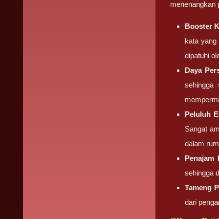
menenangkan pa
Booster K
kata yang
dipatuhi o
Daya Pers
sehingga 
mempermud
Peluluh 
Sangat am
dalam rum
Penajam F
sehingga d
Tameng Pr
dari penga