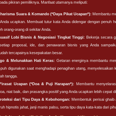
da pikiran pemiliknya. Manfaat utamanya meliputi:
harisma Suara & Komando (*Daya Pikat Ucapan*):
Membantu mem
 Anda ucapkan. Membuat tutur kata Anda didengar dengan penuh hor
leh orang-orang di sekitar Anda.
uasif Lobi Bisnis & Negosiasi Tingkat Tinggi:
Bekerja secara g
setiap proposal, ide, dan penawaran bisnis yang Anda sampai
ah tercapainya kesepakatan besar.
Ego & Melunakkan Hati Keras:
Getaran energinya membantu mere
puh digunakan saat menghadapi penagihan utang, menyelesaikan k
ah tangga.
irasat Ucapan (*Doa & Puji Harapan*):
Membantu menyelaraska
oa, niat baik, dan prasangka positif yang Anda ucapkan lebih cepat d
oteksi dari Tipu Daya & Kebohongan:
Membentuk perisai ghaib a
ruh hipnotis jahat, janji manis palsu, serta tipu daya kata-kata dari p