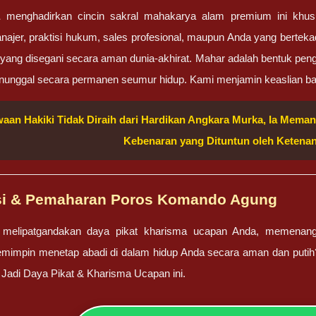
a
menghadirkan cincin sakral mahakarya alam premium ini khusu
ajer, praktisi hukum, sales profesional, maupun Anda yang bert
ang disegani secara aman dunia-akhirat. Mahar adalah bentuk pengg
nunggal secara permanen seumur hidup. Kami menjamin keaslian b
aan Hakiki Tidak Diraih dari Hardikan Angkara Murka, Ia Mem
Kebenaran yang Dituntun oleh Ketenan
si & Pemaharan Poros Komando Agung
melipatgandakan daya pikat kharisma ucapan Anda, memenangka
mimpin menetap abadi di dalam hidup Anda secara aman dan putih
Jadi Daya Pikat & Kharisma Ucapan ini.