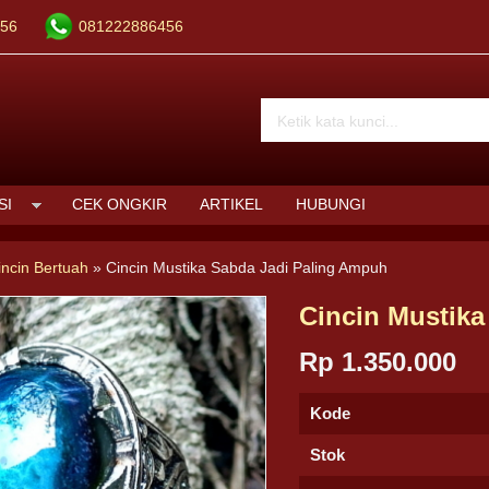
56
081222886456
SI
CEK ONGKIR
ARTIKEL
HUBUNGI
incin Bertuah
»
Cincin Mustika Sabda Jadi Paling Ampuh
Cincin Mustika
Rp 1.350.000
Kode
Stok