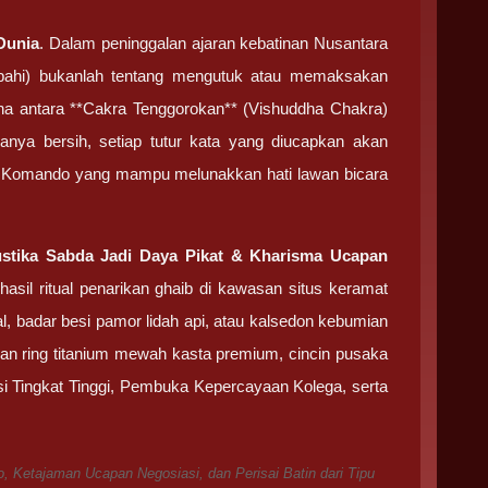
Dunia
. Dalam peninggalan ajaran kebatinan Nusantara
bahi) bukanlah tentang mengutuk atau memaksakan
a antara **Cakra Tenggorokan** (Vishuddha Chakra)
ranya bersih, setiap tutur kata yang diucapkan akan
n Komando yang mampu melunakkan hati lawan bicara
stika Sabda Jadi Daya Pikat & Kharisma Ucapan
sil ritual penarikan ghaib di kawasan situs keramat
al, badar besi pamor lidah api, atau kalsedon kebumian
gan ring titanium mewah kasta premium, cincin pusaka
i Tingkat Tinggi, Pembuka Kepercayaan Kolega, serta
 Ketajaman Ucapan Negosiasi, dan Perisai Batin dari Tipu