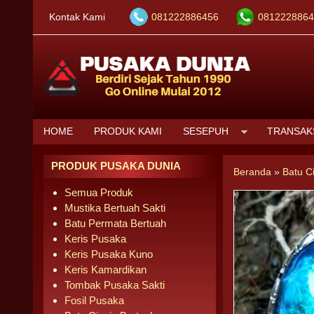
Kontak Kami
081222886456
0812228864
HOME
PRODUK KAMI
SESEPUH
TRANSAK
PRODUK PUSAKA DUNIA
Beranda
»
Batu C
Semua Produk
Mustika Bertuah Sakti
Batu Permata Bertuah
Keris Pusaka
Keris Pusaka Kuno
Keris Kamardikan
Tombak Pusaka Sakti
Fosil Pusaka