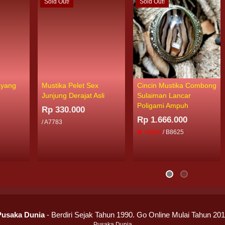
Sold Out!
Sold Out!
ayang
Mustika Pelet Sex
Cincin Mustika Combong
Junjung Derajat Asli
Sulaiman Lancar
Poligami Ampuh
Rp 330.000
Rp 1.666.000
/ A7783
Habis
/ B8625
Pusaka Dunia
- Berdiri Sejak Tahun 1990. Go Online Mulai Tahun 20
Pusaka Dunia