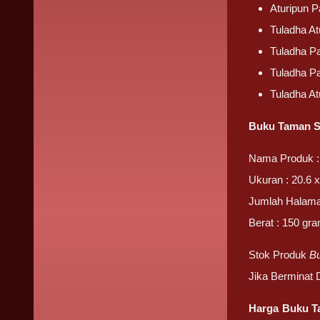
Aturipun 
Tuladha A
Tuladha P
Tuladha P
Tuladha A
Buku Taman S
Nama Produk :
Ukuran : 20.6 x
Jumlah Halama
Berat : 150 gr
Stok Produk
B
Jika Berminat
Harga Buku T