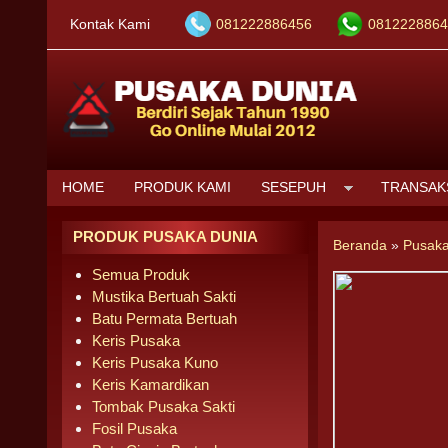
Kontak Kami
081222886456
0812228864
HOME
PRODUK KAMI
SESEPUH
TRANSAK
PRODUK PUSAKA DUNIA
Beranda
»
Pusaka
Semua Produk
Mustika Bertuah Sakti
Batu Permata Bertuah
Keris Pusaka
Keris Pusaka Kuno
Keris Kamardikan
Tombak Pusaka Sakti
Fosil Pusaka