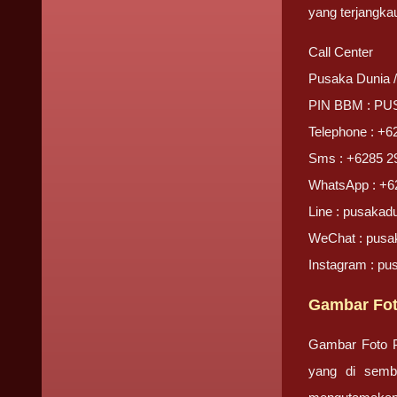
yang terjangkau
Call Center
Pusaka Dunia 
PIN BBM : P
Telephone : +6
Sms : +6285 2
WhatsApp : +6
Line : pusakad
WeChat : pusa
Instagram : pu
Gambar Fot
Gambar Foto Pr
yang di semb