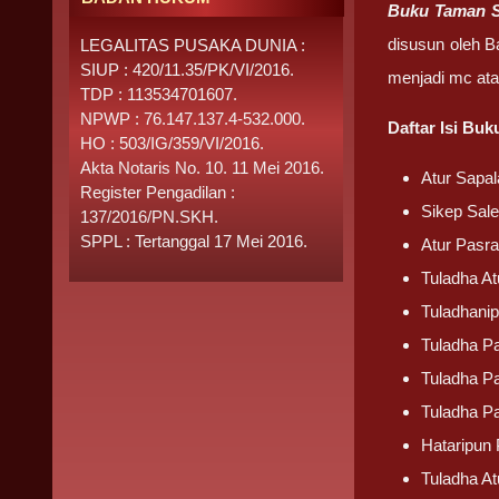
Buku Taman S
disusun oleh B
LEGALITAS PUSAKA DUNIA :
SIUP : 420/11.35/PK/VI/2016.
menjadi mc ata
TDP : 113534701607.
NPWP : 76.147.137.4-532.000.
Daftar Isi Bu
HO : 503/IG/359/VI/2016.
Akta Notaris No. 10. 11 Mei 2016.
Atur Sapa
Register Pengadilan :
Sikep Sal
137/2016/PN.SKH.
SPPL : Tertanggal 17 Mei 2016.
Atur Pasr
Tuladha A
Tuladhani
Tuladha P
Tuladha P
Tuladha P
Hataripun
Tuladha A