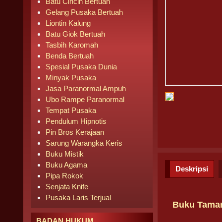
Batu Cincin Bertuah
Gelang Pusaka Bertuah
Liontin Kalung
Batu Giok Bertuah
Tasbih Karomah
Benda Bertuah
Spesial Pusaka Dunia
Minyak Pusaka
Jasa Paranormal Ampuh
Ubo Rampe Paranormal
Tempat Pusaka
Pendulum Hipnotis
Pin Bros Kerajaan
Sarung Warangka Keris
Buku Mistik
Buku Agama
Deskripsi
Pipa Rokok
Senjata Knife
Pusaka Laris Terjual
Buku Taman
BADAN HUKUM