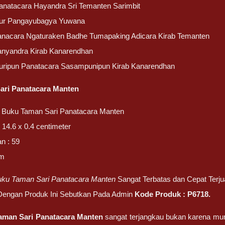
Panatacara Hayandra Sri Temanten Sarimbit
tur Pangayubagya Yuwana
anacara Ngaturaken Badhe Tumapaking Adicara Kirab Temanten
anyandra Kirab Kanarendhan
turipun Panatacara Sasampunipun Kirab Kanarendhan
ari Panatacara Manten
 Buku Taman Sari Panatacara Manten
 14.6 x 0.4 centimeter
n : 59
am
uku Taman Sari Panatacara Manten
Sangat Terbatas dan Cepat Terjua
 Dengan Produk Ini Sebutkan Pada Admin
Kode Produk :
P6718
.
aman Sari Panatacara Manten
sangat terjangkau bukan karena mur