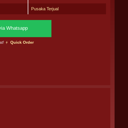
Pusaka Terjual
via Whatsapp
at!
Quick Order