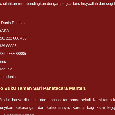
, silahkan membandingkan dengan penjual lain, Insyaallah dari segi 
/ Dunia Pusaka
USAKA
281 222 886 456
939 88885
285 2939 88885
unia
kadunia
sakadunia
o Buku Taman Sari Panatacara Manten.
oduk hanya di resize dan tanpa editan sama sekali. Kami tampilk
unyikan kekurangan dan kelebihannya. Karena bagi kami kej