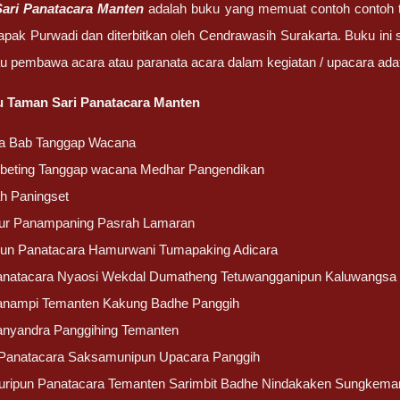
ari Panatacara Manten
adalah buku yang memuat contoh contoh 
apak Purwadi dan diterbitkan oleh Cendrawasih Surakarta. Buku ini 
u pembawa acara atau paranata acara dalam kegiatan / upacara adat
ku Taman Sari Panatacara Manten
la Bab Tanggap Wacana
ebeting Tanggap wacana Medhar Pangendikan
ah Paningset
tur Panampaning Pasrah Lamaran
pun Panatacara Hamurwani Tumapaking Adicara
anatacara Nyaosi Wekdal Dumatheng Tetuwangganipun Kaluwangsa
anampi Temanten Kakung Badhe Panggih
anyandra Panggihing Temanten
 Panatacara Saksamunipun Upacara Panggih
turipun Panatacara Temanten Sarimbit Badhe Nindakaken Sungkema