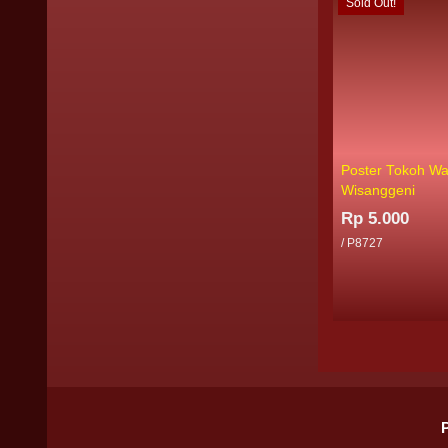
Sold Out!
Poster Tokoh W
Wisanggeni
Rp 5.000
/ P8727