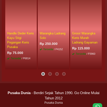
Handle Deder Keris
Warangka Ladrang
Grosir Warangka
K
Kayu Stigi
Solo
Keris Murah
M
Pegangan Keris
Ladrang Gayaman
Rp 250.000
R
Pusaka
Rp 115.000
Tersedia
/ P4152
Rp 75.000
Tersedia
/ P3960
Tersedia
/ P6814
Pusaka Dunia
- Berdiri Sejak Tahun 1990. Go Online Mulai
Tahun 2012
Pusaka Dunia