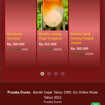
Mustika Aji
Mustika Junjung
Mustika Ujung
M
Gumunan
Drajat Kerejekian
Gunung Pangkat
P
Jabatan
Rp 200.000
Rp 415.000
R
Rp 385.000
Tersedia
/ 6267
Tersedia
/ B8326
Tersedia
/ A5934
Pusaka Dunia
- Berdiri Sejak Tahun 1990. Go Online Mulai
Tahun 2012
Pusaka Dunia