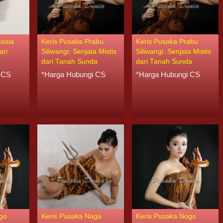
hasia
Keris Pusaka Prabu
Keris Pusaka Prabu
ari
Siliwangi: Senjata Mistis
Siliwangi: Senjata Mistis
dari Tanah Sunda
dari Tanah Sunda
 CS
*Harga Hubungi CS
*Harga Hubungi CS
go
Keris Pusaka Naga
Keris Pusaka Nogo