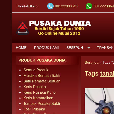
Kontak Kami
081222886456
0812228864
HOME
PRODUK KAMI
SESEPUH
TRANSAK
PRODUK PUSAKA DUNIA
Beranda
»
Tags "
Semua Produk
Tags
tana
Mustika Bertuah Sakti
Batu Permata Bertuah
Keris Pusaka
Keris Pusaka Kuno
Keris Kamardikan
Tombak Pusaka Sakti
Fosil Pusaka