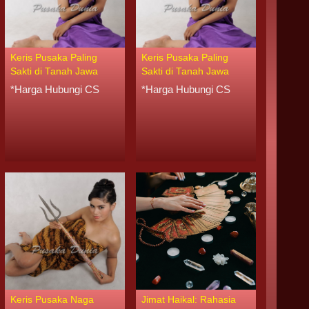
Keris Pusaka Paling
Keris Pusaka Paling
Sakti di Tanah Jawa
Sakti di Tanah Jawa
*Harga Hubungi CS
*Harga Hubungi CS
Keris Pusaka Naga
Jimat Haikal: Rahasia