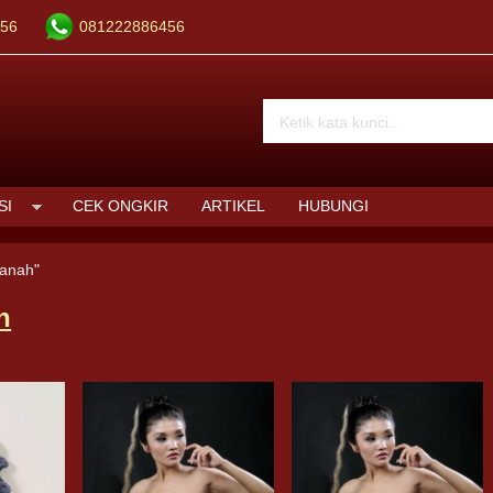
56
081222886456
SI
CEK ONGKIR
ARTIKEL
HUBUNGI
tanah"
h