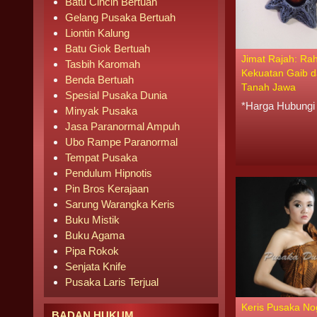
Batu Cincin Bertuah
Gelang Pusaka Bertuah
Liontin Kalung
Batu Giok Bertuah
Jimat Rajah: Ra
Tasbih Karomah
Kekuatan Gaib d
Benda Bertuah
Tanah Jawa
Spesial Pusaka Dunia
*Harga Hubungi
Minyak Pusaka
Jasa Paranormal Ampuh
Ubo Rampe Paranormal
Tempat Pusaka
Pendulum Hipnotis
Pin Bros Kerajaan
Sarung Warangka Keris
Buku Mistik
Buku Agama
Pipa Rokok
Senjata Knife
Pusaka Laris Terjual
Keris Pusaka No
BADAN HUKUM