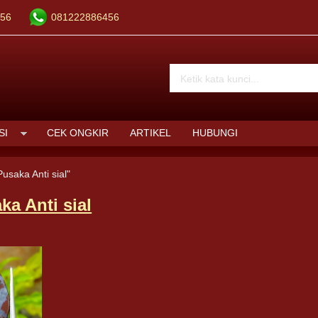
56
081222886456
SI
CEK ONGKIR
ARTIKEL
HUBUNGI
usaka Anti sial"
ka Anti sial