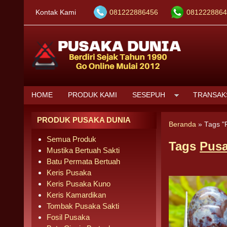
Kontak Kami
081222886456
0812228864
HOME
PRODUK KAMI
SESEPUH
TRANSAK
PRODUK PUSAKA DUNIA
Beranda
»
Tags "P
Semua Produk
Tags
Pusa
Mustika Bertuah Sakti
Batu Permata Bertuah
Keris Pusaka
Keris Pusaka Kuno
Keris Kamardikan
Tombak Pusaka Sakti
Fosil Pusaka