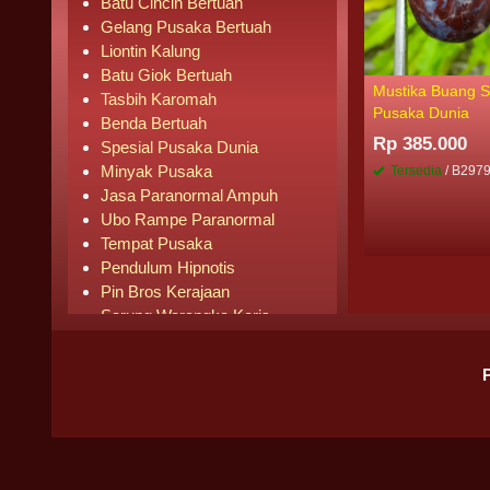
Batu Cincin Bertuah
Gelang Pusaka Bertuah
Liontin Kalung
Batu Giok Bertuah
Mustika Buang 
Tasbih Karomah
Pusaka Dunia
Benda Bertuah
Rp 385.000
Spesial Pusaka Dunia
Minyak Pusaka
Tersedia
/ B297
Jasa Paranormal Ampuh
Ubo Rampe Paranormal
Tempat Pusaka
Pendulum Hipnotis
Pin Bros Kerajaan
Sarung Warangka Keris
Buku Mistik
Buku Agama
Pipa Rokok
Senjata Knife
Pusaka Laris Terjual
BADAN HUKUM