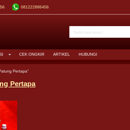
56
081222886456
SI
CEK ONGKIR
ARTIKEL
HUBUNGI
Patung Pertapa"
ng Pertapa