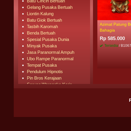
Batu Cincin Bertuah
Gelang Pusaka Bertuah
Liontin Kalung
Batu Giok Bertuah
Azimat Patung 
Tasbih Karomah
Bahagia
Benda Bertuah
Rp 585.000
Spesial Pusaka Dunia
Minyak Pusaka
Tersedia
/ B106
Jasa Paranormal Ampuh
Ubo Rampe Paranormal
Tempat Pusaka
Pendulum Hipnotis
Pin Bros Kerajaan
Sarung Warangka Keris
Buku Mistik
Buku Agama
Pipa Rokok
Senjata Knife
Pusaka Laris Terjual
BADAN HUKUM