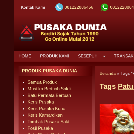
Kontak Kami
081222886456
0812228864
HOME
PRODUK KAMI
SESEPUH
TRANSAK
PRODUK PUSAKA DUNIA
Beranda
»
Tags "
Semua Produk
Tags
Patu
Mustika Bertuah Sakti
Batu Permata Bertuah
Keris Pusaka
Keris Pusaka Kuno
Keris Kamardikan
Tombak Pusaka Sakti
Fosil Pusaka