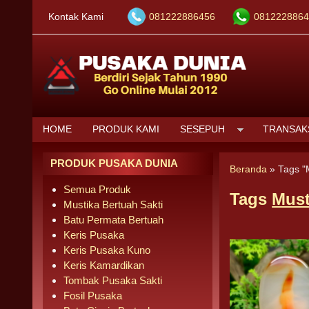
Kontak Kami
081222886456
0812228864
HOME
PRODUK KAMI
SESEPUH
TRANSAK
PRODUK PUSAKA DUNIA
Beranda
»
Tags "
Semua Produk
Tags
Must
Mustika Bertuah Sakti
Batu Permata Bertuah
Keris Pusaka
Keris Pusaka Kuno
Keris Kamardikan
Tombak Pusaka Sakti
Fosil Pusaka