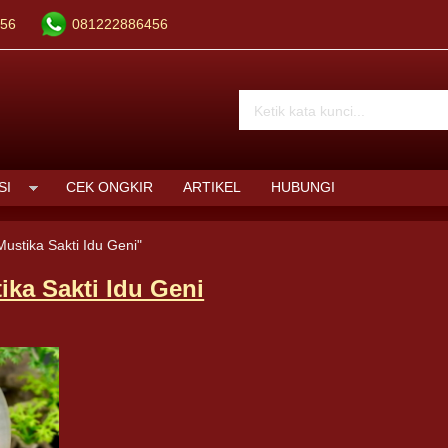
56
081222886456
SI
CEK ONGKIR
ARTIKEL
HUBUNGI
Mustika Sakti Idu Geni"
ika Sakti Idu Geni