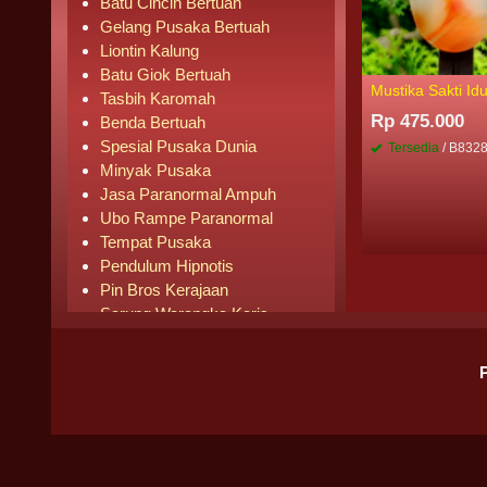
Batu Cincin Bertuah
Gelang Pusaka Bertuah
Liontin Kalung
Batu Giok Bertuah
Mustika Sakti Id
Tasbih Karomah
Rp 475.000
Benda Bertuah
Spesial Pusaka Dunia
Tersedia
/ B832
Minyak Pusaka
Jasa Paranormal Ampuh
Ubo Rampe Paranormal
Tempat Pusaka
Pendulum Hipnotis
Pin Bros Kerajaan
Sarung Warangka Keris
Buku Mistik
Buku Agama
Pipa Rokok
Senjata Knife
Pusaka Laris Terjual
BADAN HUKUM