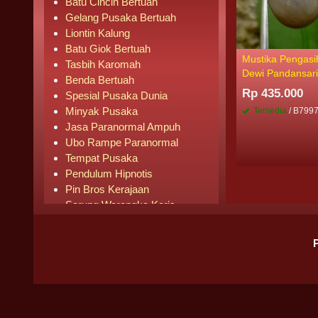
Batu Cincin Bertuah
Gelang Pusaka Bertuah
Liontin Kalung
Batu Giok Bertuah
Mustika Pengasi
Tasbih Karomah
Dewi Pandansar
Benda Bertuah
Rp 435.000
Spesial Pusaka Dunia
Minyak Pusaka
Tersedia
/ B799
Jasa Paranormal Ampuh
Ubo Rampe Paranormal
Tempat Pusaka
Pendulum Hipnotis
Pin Bros Kerajaan
Sarung Warangka Keris
Buku Mistik
Buku Agama
Pipa Rokok
Senjata Knife
Pusaka Laris Terjual
BADAN HUKUM