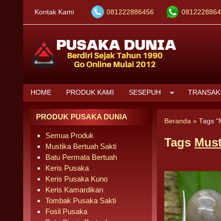
Kontak Kami
081222886456
0812228864
HOME
PRODUK KAMI
SESEPUH
TRANSAK
PRODUK PUSAKA DUNIA
Beranda
»
Tags "
Semua Produk
Tags
Must
Mustika Bertuah Sakti
Batu Permata Bertuah
Keris Pusaka
Keris Pusaka Kuno
Keris Kamardikan
Tombak Pusaka Sakti
Fosil Pusaka