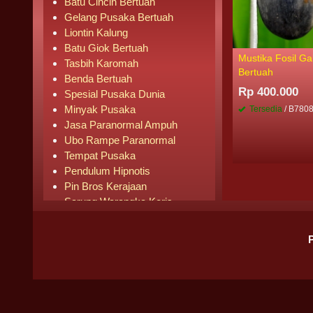
Batu Cincin Bertuah
Gelang Pusaka Bertuah
Liontin Kalung
Batu Giok Bertuah
Mustika Fosil Gal
Tasbih Karomah
Bertuah
Benda Bertuah
Rp 400.000
Spesial Pusaka Dunia
Minyak Pusaka
Tersedia
/ B780
Jasa Paranormal Ampuh
Ubo Rampe Paranormal
Tempat Pusaka
Pendulum Hipnotis
Pin Bros Kerajaan
Sarung Warangka Keris
Buku Mistik
Buku Agama
Pipa Rokok
Senjata Knife
Pusaka Laris Terjual
BADAN HUKUM