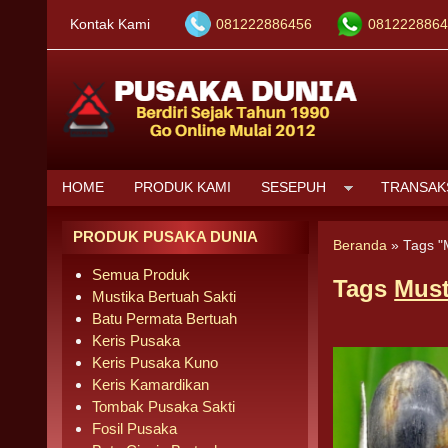
Kontak Kami
081222886456
0812228864
HOME
PRODUK KAMI
SESEPUH
TRANSAK
PRODUK PUSAKA DUNIA
Beranda
»
Tags "
Semua Produk
Tags
Must
Mustika Bertuah Sakti
Batu Permata Bertuah
Keris Pusaka
Keris Pusaka Kuno
Keris Kamardikan
Tombak Pusaka Sakti
Fosil Pusaka