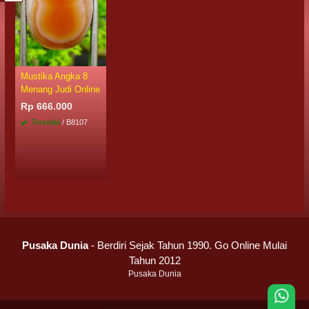
Mustika Angka 8
Menang Judi Online
Rp 666.000
Tersedia
/ B8107
Pusaka Dunia
- Berdiri Sejak Tahun 1990. Go Online Mulai
Tahun 2012
Pusaka Dunia