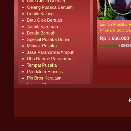
Batu Cincin Bertuah
Gelang Pusaka Bertuah
Liontin Kalung
Batu Giok Bertuah
Liontin Mustika 
Tasbih Karomah
Khodam Bolo S
Benda Bertuah
Rp 1.666.000
Spesial Pusaka Dunia
Minyak Pusaka
Tersedia
/ B842
Jasa Paranormal Ampuh
Ubo Rampe Paranormal
Tempat Pusaka
Pendulum Hipnotis
Pin Bros Kerajaan
Sarung Warangka Keris
Buku Mistik
Buku Agama
Pipa Rokok
Senjata Knife
Pusaka Laris Terjual
BADAN HUKUM