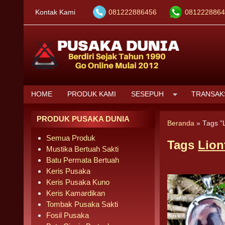
Kontak Kami
081222886456
0812228864
HOME
PRODUK KAMI
SESEPUH
TRANSAK
PRODUK PUSAKA DUNIA
Beranda
»
Tags "
Semua Produk
Tags
Lion
Mustika Bertuah Sakti
Batu Permata Bertuah
Keris Pusaka
Keris Pusaka Kuno
Keris Kamardikan
Tombak Pusaka Sakti
Fosil Pusaka