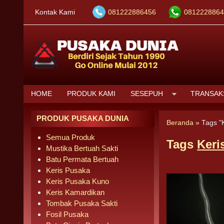
Kontak Kami
081222886456
0812228864
HOME
PRODUK KAMI
SESEPUH
TRANSAK
PRODUK PUSAKA DUNIA
Beranda
»
Tags "
Semua Produk
Tags
Keri
Mustika Bertuah Sakti
Batu Permata Bertuah
Keris Pusaka
Keris Pusaka Kuno
Keris Kamardikan
Tombak Pusaka Sakti
Fosil Pusaka