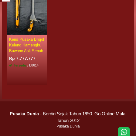
Keris Pusaka Brojol
Keleng Hamengku
Buwono Asli Sepuh
Rp 7.777.777
Tersedia
/ B8614
Pusaka Dunia
- Berdiri Sejak Tahun 1990. Go Online Mulai
Tahun 2012
Pusaka Dunia