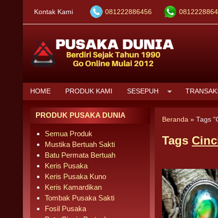
Kontak Kami
081222886456
0812228864
HOME
PRODUK KAMI
SESEPUH
TRANSAK
PRODUK PUSAKA DUNIA
Beranda
»
Tags "
Semua Produk
Tags
Cinc
Mustika Bertuah Sakti
Batu Permata Bertuah
Keris Pusaka
Keris Pusaka Kuno
Keris Kamardikan
Tombak Pusaka Sakti
Fosil Pusaka