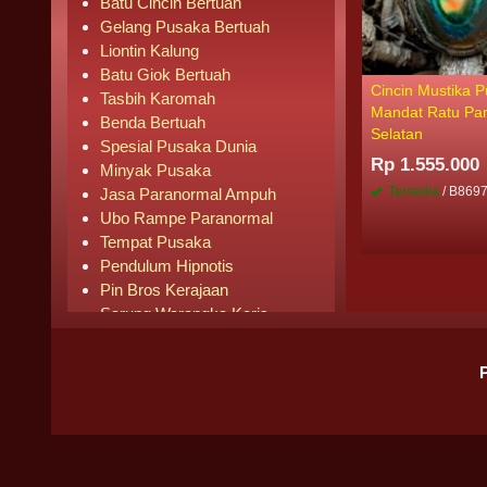
Batu Cincin Bertuah
Gelang Pusaka Bertuah
Liontin Kalung
Batu Giok Bertuah
Cincin Mustika 
Tasbih Karomah
Mandat Ratu Pan
Benda Bertuah
Selatan
Spesial Pusaka Dunia
Rp 1.555.000
Minyak Pusaka
Tersedia
/ B869
Jasa Paranormal Ampuh
Ubo Rampe Paranormal
Tempat Pusaka
Pendulum Hipnotis
Pin Bros Kerajaan
Sarung Warangka Keris
Buku Mistik
Buku Agama
Pipa Rokok
Senjata Knife
Pusaka Laris Terjual
BADAN HUKUM