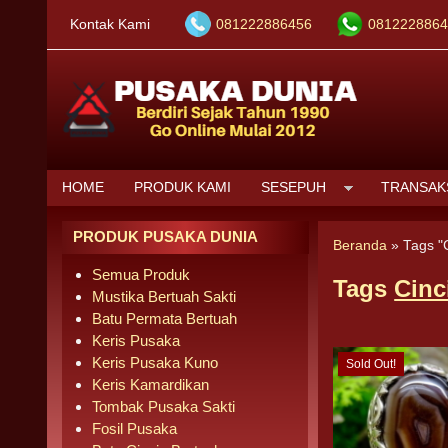
Kontak Kami
081222886456
0812228864
HOME
PRODUK KAMI
SESEPUH
TRANSAK
PRODUK PUSAKA DUNIA
Beranda
»
Tags "
Semua Produk
Tags
Cinc
Mustika Bertuah Sakti
Batu Permata Bertuah
Keris Pusaka
Keris Pusaka Kuno
Sold Out!
Keris Kamardikan
Tombak Pusaka Sakti
Fosil Pusaka