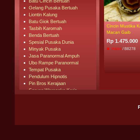
Batu Cincin Bertuah
Gelang Pusaka Bertuah
Liontin Kalung
Batu Giok Bertuah
Cincin Mustika 
Tasbih Karomah
Macan Gaib
Benda Bertuah
Rp 1.475.000
Spesial Pusaka Dunia
Minyak Pusaka
Habis
/ B8278
Jasa Paranormal Ampuh
Ubo Rampe Paranormal
Tempat Pusaka
Pendulum Hipnotis
Pin Bros Kerajaan
Sarung Warangka Keris
Buku Mistik
Buku Agama
Pipa Rokok
Senjata Knife
Pusaka Laris Terjual
BADAN HUKUM