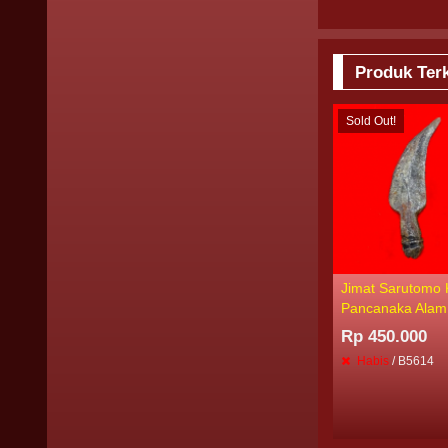
Produk Terk
Sold Out!
Jimat Sarutomo
Pancanaka Alam
Rp 450.000
Habis
/ B5614