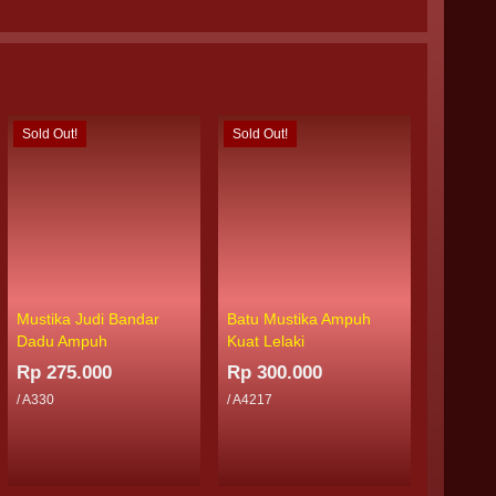
Sold Out!
Sold Out!
Sold Out
Mustika Judi Bandar
Batu Mustika Ampuh
Mustika
Dadu Ampuh
Kuat Lelaki
Memanc
Rp 275.000
Rp 300.000
Rp 300
/ A330
/ A4217
/ A7809