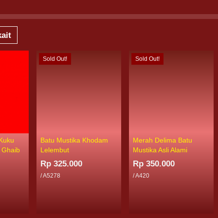
ait
Sold Out!
Sold Out!
 Kuku
Batu Mustika Khodam
Merah Delima Batu
 Ghaib
Lelembut
Mustika Asli Alami
Rp 325.000
Rp 350.000
/ A5278
/ A420