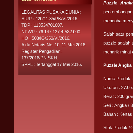
Puzzle Ang
perkembangan 
LEGALITAS PUSAKA DUNIA :
SIUP : 420/11.35/PK/VI/2016.
mencoba menyu
TDP : 113534701607.
NPWP : 76.147.137.4-532.000.
Salah satu per
HO : 503/IG/359/VI/2016.
puzzle adalah 
Akta Notaris No. 10. 11 Mei 2016.
Register Pengadilan :
menarik minat 
137/2016/PN.SKH.
SPPL : Tertanggal 17 Mei 2016.
Puzzle Angka
Nama Produk :
Ukuran : 27.0 x
Berat : 200 gr
Seri : Angka / 
Bahan : Kertas
Stok Produk
P