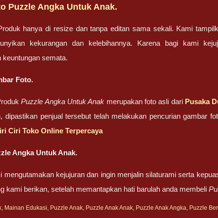
o Puzzle Angka Untuk Anak.
oduk hanya di resize dan tanpa editan sama sekali. Kami tampilk
unyikan kekurangan dan kelebihannya. Karena bagi kami kej
 keuntungan semata.
bar Foto.
Produk
Puzzle Angka Untuk Anak
merupakan foto asli dari
Pusaka D
n, dipastikan penjual tersebut telah melakukan pencurian gambar 
iri Ciri Toko Online Terpercaya
zle Angka Untuk Anak.
 mengutamakan kejujuran dan ingin menjalin silaturami serta kepua
g kami berikan, setelah memantapkan hati barulah anda membeli
Pu
k
,
Mainan Edukasi
,
Puzzle Anak
,
Puzzle Anak Anak
,
Puzzle Anak Angka
,
Puzzle Be