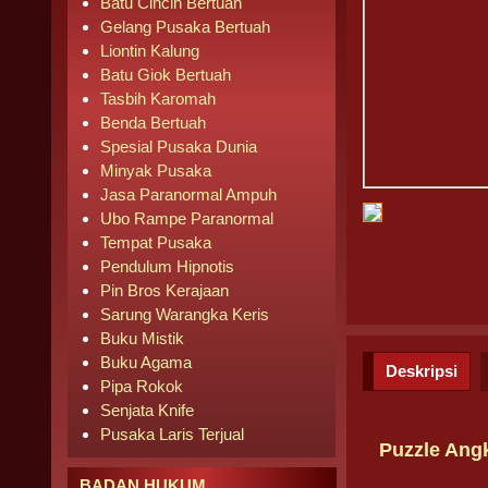
Batu Cincin Bertuah
Gelang Pusaka Bertuah
Liontin Kalung
Batu Giok Bertuah
Tasbih Karomah
Benda Bertuah
Spesial Pusaka Dunia
Minyak Pusaka
Jasa Paranormal Ampuh
Ubo Rampe Paranormal
Tempat Pusaka
Pendulum Hipnotis
Pin Bros Kerajaan
Sarung Warangka Keris
Buku Mistik
Buku Agama
Deskripsi
Pipa Rokok
Senjata Knife
Pusaka Laris Terjual
Puzzle Ang
BADAN HUKUM