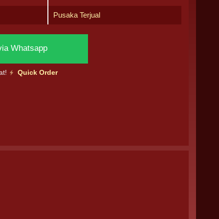
Pusaka Terjual
via Whatsapp
at!
Quick Order