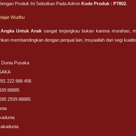
 Dengan Produk Ini Sebutkan Pada Admin
Kode Produk :
P7802
.
elajar Wudhu
 Angka Untuk Anak
sangat terjangkau bukan karena murahan, me
ahkan membandingkan dengan penjual lain, Insyaallah dari segi kuali
/ Dunia Pusaka
USAKA
281 222 886 456
939 88885
285 2939 88885
unia
kadunia
sakadunia