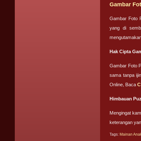
Gambar Fot
Gambar Foto Pr
yang di semb
mengutamakan
Hak Cipta Gam
Gambar Foto 
sama tanpa iji
Online, Baca
C
Himbauan Puz
Mengingat kami
keterangan yan
Tags:
Mainan Ana