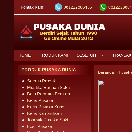
Kontak Kami
081222886456
0812228864
HOME
PRODUK KAMI
SESEPUH
TRANSAK
PRODUK PUSAKA DUNIA
Beranda
»
Pusaka
Semua Produk
Mustika Bertuah Sakti
Batu Permata Bertuah
Keris Pusaka
Keris Pusaka Kuno
Keris Kamardikan
Tombak Pusaka Sakti
Fosil Pusaka