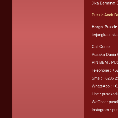
Jika Berminat
Puzzle Anak B
Harga Puzzle
terjangkau, sil
Call Center
Pusaka Dunia 
PIN BBM : P
Telephone : +6
Sms : +6285 2
WhatsApp : +6
Line : pusakad
WeChat : pusa
Instagram : pu