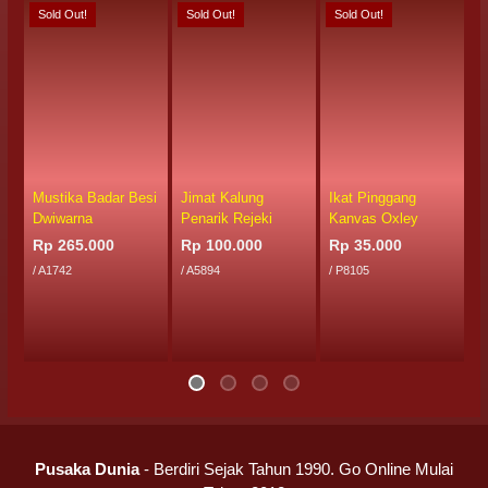
Sold Out!
Sold Out!
Sold Out!
S
Mustika Badar Besi
Jimat Kalung
Ikat Pinggang
P
Dwiwarna
Penarik Rejeki
Kanvas Oxley
H
H
Rp 265.000
Rp 100.000
Rp 35.000
R
/ A1742
/ A5894
/ P8105
/ 
Pusaka Dunia
- Berdiri Sejak Tahun 1990. Go Online Mulai