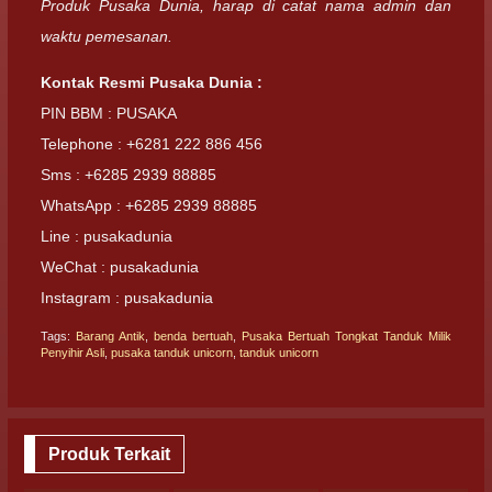
Produk Pusaka Dunia, harap di catat nama admin dan
waktu pemesanan.
Kontak Resmi Pusaka Dunia :
PIN BBM : PUSAKA
Telephone : +6281 222 886 456
Sms : +6285 2939 88885
WhatsApp : +6285 2939 88885
Line : pusakadunia
WeChat : pusakadunia
Instagram : pusakadunia
Tags:
Barang Antik
,
benda bertuah
,
Pusaka Bertuah Tongkat Tanduk Milik
Penyihir Asli
,
pusaka tanduk unicorn
,
tanduk unicorn
Produk Terkait