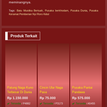
meminangnya.
Tags:
Batu Mustika Bertuah
,
Pusaka berkhodam
,
Pusaka Dunia
,
Pusaka
Keramat Pemberian Nyi Roro Kidul
Produk Terkait
Patung Naga Kuno
Cincin Ular Naga
Pusaka Pantai
A
Terbesar Di Dunia
Pasa
Pandawa
A
M
Rp 1.150.000
Rp 75.000
Rp 575.000
R
Tersedia
/ P4882
Tersedia
/ P3173
Tersedia
/ A5455