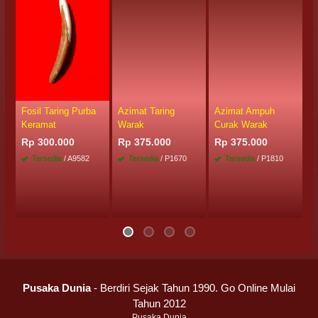
Fosil Taring Purba
Azimat Taring
Azimat Ampuh
P
Keramat
Warak
Curak Warak
K
P
Rp 300.000
Rp 375.000
Rp 375.000
R
Tersedia
/ A9582
Tersedia
/ P1670
Tersedia
/ P1810
Pusaka Dunia
- Berdiri Sejak Tahun 1990. Go Online Mulai
Tahun 2012
Pusaka Dunia