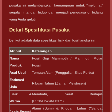
pusaka ini melambangkan kemampuan untuk “melumat”
segala rintangan hidup dan menjadi penguasa di bidang
yang Anda geluti.
Detail Spesifikasi Pusaka
Berikut adalah data spesifikasi fisik dari fosil langka ini:
Atribut
Keterangan
Nama
Fosil Gigi Mammoth / Mammoth Molar
Produk
Fossil
Asal Usul
Temuan Alam (Penggalian Situs Purba)
Estimasi
Ribuan Tahun (Zaman Pleistosen)
Usia
Fisik &
Membatu, Serat Berlapis
Warna
(Putih/Coklat/Hitam)
Alami (Bumi) & Khodam Luhur (*Sangat
Jenis Energi