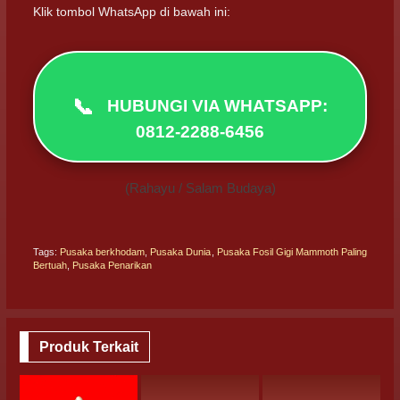
Klik tombol WhatsApp di bawah ini:
📞
HUBUNGI VIA WHATSAPP:
0812-2288-6456
(Rahayu / Salam Budaya)
Tags:
Pusaka berkhodam
,
Pusaka Dunia
,
Pusaka Fosil Gigi Mammoth Paling
Bertuah
,
Pusaka Penarikan
Produk Terkait