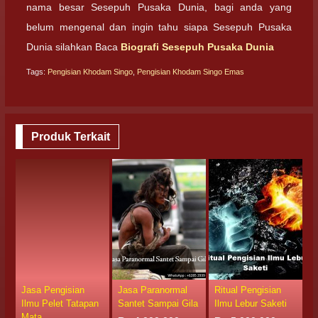
nama besar Sesepuh Pusaka Dunia, bagi anda yang
belum mengenal dan ingin tahu siapa Sesepuh Pusaka
Dunia silahkan Baca
Biografi Sesepuh Pusaka Dunia
Tags:
Pengisian Khodam Singo
,
Pengisian Khodam Singo Emas
Produk Terkait
Jasa Pengisian
Jasa Paranormal
Ritual Pengisian
P
Ilmu Pelet Tatapan
Santet Sampai Gila
Ilmu Lebur Saketi
I
Mata
P