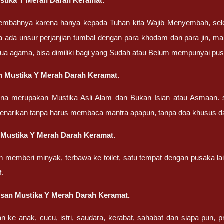
stika Y Merah Darah Keramat.
embahnya karena hanya kepada Tuhan kita Wajib Menyembah, sel
a ada unsur perjanjian tumbal dengan para khodam dan para jin, ma
ua agama, bisa dimiliki bagi yang Sudah atau Belum mempunyai pu
n Mustika Y Merah Darah Keramat.
ena merupakan Mustika Asli Alam dan Bukan Isian atau Asmaan. 
penarikan tanpa harus membaca mantra apapun, tanpa doa khusus d
 Mustika Y Merah Darah Keramat.
m memberi minyak, terbawa ke toilet, satu tempat dengan pusaka la
f.
san Mustika Y Merah Darah Keramat.
an ke anak, cucu, istri, saudara, kerabat, sahabat dan siapa pun,