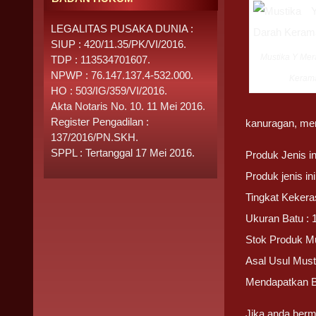
LEGALITAS PUSAKA DUNIA :
SIUP : 420/11.35/PK/VI/2016.
Mustika Y Me
TDP : 113534701607.
NPWP : 76.147.137.4-532.000.
Keram
HO : 503/IG/359/VI/2016.
Akta Notaris No. 10. 11 Mei 2016.
Register Pengadilan :
kanuragan, mem
137/2016/PN.SKH.
SPPL : Tertanggal 17 Mei 2016.
Produk Jenis i
Produk jenis i
Tingkat Kekera
Ukuran Batu : 
Stok Produk M
Asal Usul Mus
Mendapatkan 
Jika anda berm