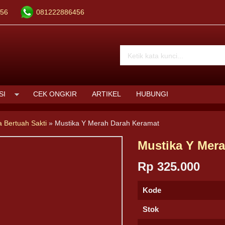
56
081222886456
SI
CEK ONGKIR
ARTIKEL
HUBUNGI
a Bertuah Sakti
»
Mustika Y Merah Darah Keramat
Mustika Y Mer
Rp 325.000
Kode
Stok