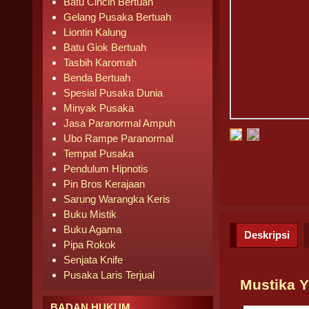
Batu Cincin Bertuah
Gelang Pusaka Bertuah
Liontin Kalung
Batu Giok Bertuah
Tasbih Karomah
Benda Bertuah
Spesial Pusaka Dunia
Minyak Pusaka
Jasa Paranormal Ampuh
Ubo Rampe Paranormal
Tempat Pusaka
Pendulum Hipnotis
Pin Bros Kerajaan
Sarung Warangka Keris
Buku Mistik
Buku Agama
Deskripsi
Pipa Rokok
Senjata Knife
Pusaka Laris Terjual
Mustika 
BADAN HUKUM