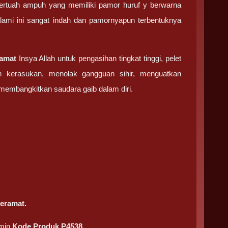
rtuah ampuh yang memiliki pamor huruf y berwarna
lami ini sangat indah dan pamornyapun terbentuknya
ramat
Insya Allah untuk pengasihan tingkat tinggi, pelet
an kerasukan, menolak gangguan sihir, menguatkan
membangkitkan saudara gaib dalam diri.
eramat.
dmin
Kode Produk P4538.