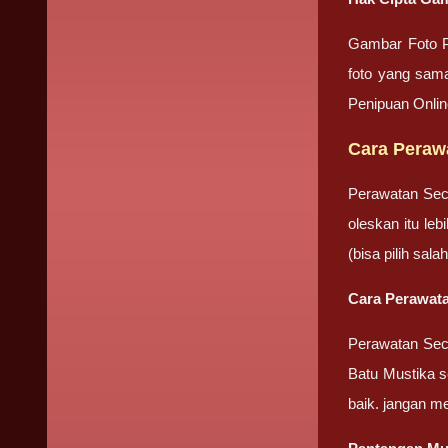
Gambar Foto P
foto yang sama
Penipuan Onli
Cara Peraw
Perawatan Sec
oleskan itu le
(bisa pilih sa
Cara Perawata
Perawatan Seca
Batu Mustika se
baik. jangan m