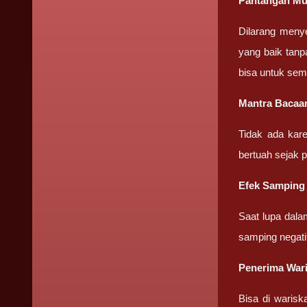
Pantangan Mu
Dilarang meny
yang baik tanp
bisa untuk sem
Mantra Bacaa
Tidak ada kar
bertuah sejak 
Efek Samping
Saat lupa dala
samping negati
Penerima Wari
Bisa di warisk