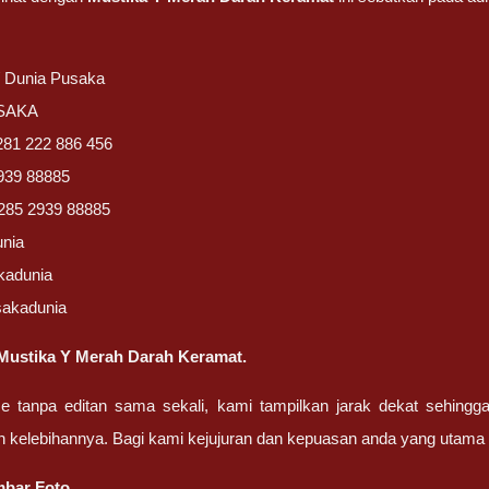
/ Dunia Pusaka
USAKA
281 222 886 456
939 88885
285 2939 88885
unia
kadunia
sakadunia
Mustika Y Merah Darah Keramat.
ze tanpa editan sama sekali, kami tampilkan jarak dekat sehing
n kelebihannya. Bagi kami kejujuran dan kepuasan anda yang uta
bar Foto.