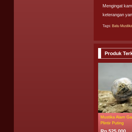
Mengingat kami
keterangan yan
Tags:
Batu Mustik
Produk Terk
Mustika Alam Ga
Plintir Puting
Rp 525.000