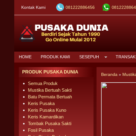
Kontak Kami
081222886456
0812228864
HOME
PRODUK KAMI
SESEPUH
TRANSAK
PRODUK PUSAKA DUNIA
Beranda
»
Mustik
Semua Produk
Mustika Bertuah Sakti
Batu Permata Bertuah
Keris Pusaka
Keris Pusaka Kuno
Keris Kamardikan
Tombak Pusaka Sakti
Fosil Pusaka