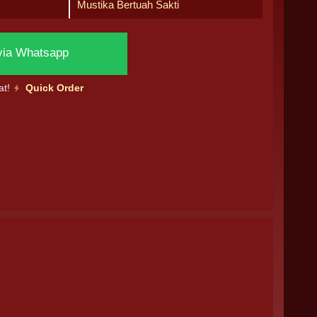
Mustika Bertuah Sakti
via Whatsapp
at!
Quick Order