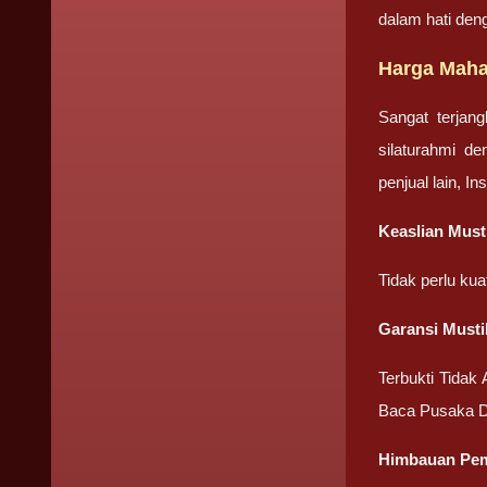
dalam hati den
Harga Maha
Sangat terjan
silaturahmi d
penjual lain, I
Keaslian Must
Tidak perlu ku
Garansi Musti
Terbukti Tidak
Baca Pusaka D
Himbauan Pem