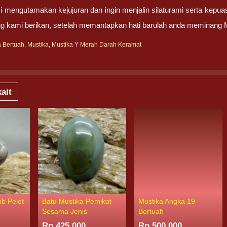
 mengutamakan kejujuran dan ingin menjalin silaturami serta kepua
g kami berikan, setelah memantapkan hati barulah anda meminang
a Bertuah
,
Mustika
,
Mustika Y Merah Darah Keramat
ait
ib Pelet
Batu Mustika Pemikat
Mustika Angka 19
Sesama Jenis
Bertuah
Rp 425.000
Rp 500.000