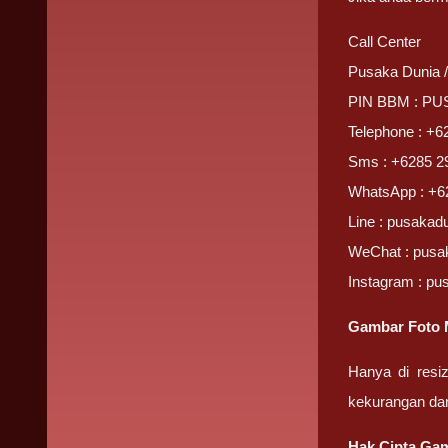
Call Center
Pusaka Dunia 
PIN BBM : P
Telephone : +6
Sms : +6285 2
WhatsApp : +6
Line : pusakad
WeChat : pusa
Instagram : pu
Gambar Foto 
Hanya di resi
kekurangan da
Hak Cipta Gam