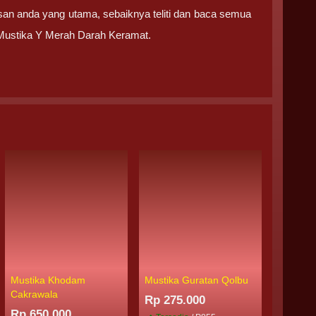
san anda yang utama, sebaiknya teliti dan baca semua
 Mustika Y Merah Darah Keramat.
Mustika Khodam
Mustika Guratan Qolbu
Batu Mu
Cakrawala
Pengasi
Rp 275.000
Luwu Pu
Rp 650.000