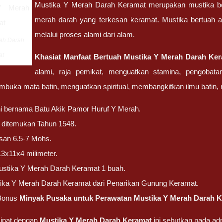
Mustika Y Merah Darah Keramat merupakan mustika be
merah darah yang terkesan keramat. Mustika bertuah a
melalui proses alami dari alam.
rah Darah
at
Khasiat Manfaat Bertuah Mustika Y Merah Darah Ke
alami, raja pemikat, menguatkan stamina, pengobat
buka mata batin, menguatkan spiritual, membangkitkan ilmu batin, 
ni bernama Batu Akik Pamor Huruf Y Merah.
ni ditemukan Tahun 1548.
san 6.5-7 Mohs.
13x11x4 milimeter.
ustika Y Merah Darah Keramat 1 buah.
tika Y Merah Darah Keramat dari Penarikan Gunung Keramat.
Bonus
Minyak Pusaka untuk Perawatan Mustika Y Merah Darah K
inat dengan
Mustika Y Merah Darah Keramat
ini sebutkan pada a