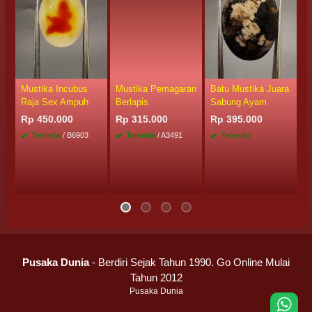
Mustika Incubus
Mustika Pemagaran
Batu Mustika Juara
M
Raja Sex Ampuh
Berlapis
Sabung Ayam
B
Rp 450.000
Rp 315.000
Rp 395.000
R
Tersedia
/ B6903
Tersedia
/ A3491
Tersedia
Pusaka Dunia
- Berdiri Sejak Tahun 1990. Go Online Mulai
Tahun 2012
Pusaka Dunia