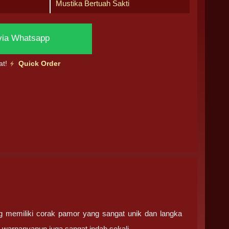
Mustika Bertuah Sakti
via Whatsapp
at!
Quick Order
 memiliki corak pamor yang sangat unik dan langka
warnanyapun juga sangat indah sekali.