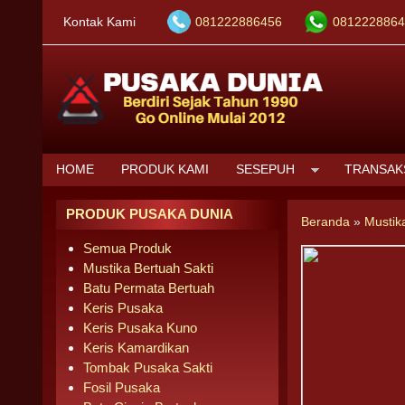
Kontak Kami
081222886456
0812228864
HOME
PRODUK KAMI
SESEPUH
TRANSAK
PRODUK PUSAKA DUNIA
Beranda
»
Mustik
Semua Produk
Mustika Bertuah Sakti
Batu Permata Bertuah
Keris Pusaka
Keris Pusaka Kuno
Keris Kamardikan
Tombak Pusaka Sakti
Fosil Pusaka