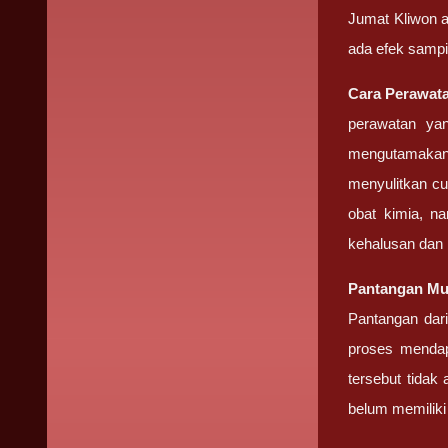
Jumat Kliwon a
ada efek sampi
Cara Perawat
perawatan yan
mengutamakan 
menyulitkan cuk
obat kimia, n
kehalusan dan 
Pantangan
Mu
Pantangan dar
proses mendap
tersebut tidak
belum memiliki