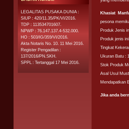
LEGALITAS PUSAKA DUNIA :
Khasiat Manf
SIUP : 420/11.35/PK/VI/2016.
pesona memikat
TDP : 113534701607.
Produk Jenis i
NPWP : 76.147.137.4-532.000.
HO : 503/IG/359/VI/2016.
Produk jenis i
Akta Notaris No. 10. 11 Mei 2016.
Tingkat Kekera
Register Pengadilan :
137/2016/PN.SKH.
Ukuran Batu : 
SPPL : Tertanggal 17 Mei 2016.
Stok Produk M
Asal Usul Mus
Mendapatkan 
Jika anda be