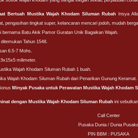
aat Bertuah
Mustika Wajah Khodam Siluman Rubah
Insya All
, pengasihan tingkat super, kelancaran mencari jodoh, mudah berga
ni bernama Batu Akik Pamor Guratan Unik Bagaikan Wajah.
ni ditemukan Tahun 1548.
san 6.5-7 Mohs.
19x15x5 milimeter.
ustika Wajah Khodam Siluman Rubah 1 buah.
tika Wajah Khodam Siluman Rubah dari Penarikan Gunung Keramat.
Bonus
Minyak Pusaka untuk Perawatan Mustika Wajah Khodam S
rminat dengan
Mustika Wajah Khodam Siluman Rubah
ini sebutka
Call Center
Pusaka Dunia / Dunia Pusak
PIN BBM : PUSAKA