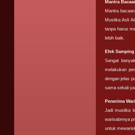
Mantra Baca
Mantra bacaan 
Mustika Asli A
tanpa harus me
lebih baik.
Efek Sampin
Sangat banyak
melakukan pera
dengan jelas pu
sama sekali ya
Penerima War
Jadi mustika b
warisabnnya pr
untuk mewarisk