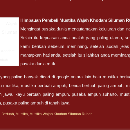
Himbauan Pembeli
Mustika Wajah Khodam Siluman R
Mengingat pusaka dunia mengutamakan kejujuran dan ingi
Selain itu kepuasan anda adalah yang paling utama, se
kami berikan sebelum meminang, setelah sudah jelas
h Khodam
mantapkan hati anda, setelah itu silahkan anda memin
Rubah
pusaka dunia miliki.
ang paling banyak dicari di google antara lain batu mustika bertua
tu mustika, mustika bertuah ampuh, benda bertuah paling ampuh, m
h jawa, kayu bertuah paling ampuh, pusaka ampuh suharto, mustik
, pusaka paling ampuh di tanah jawa.
a Bertuah
,
Mustika
,
Mustika Wajah Khodam Siluman Rubah