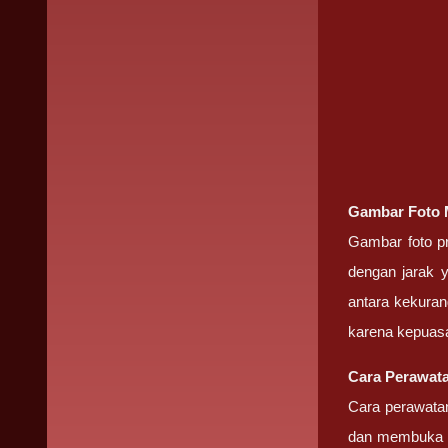
Gambar Foto
Gambar foto pr
dengan jarak 
antara kekuran
karena kepuasa
Cara Perawat
Cara perawata
dan membuka pe