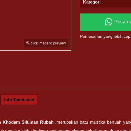
Kategori
Pesan 
Pemesanan yang lebih cep
click image to preview
Info Tambahan
ah Khodam Siluman Rubah
.merupakan batu mustika bertuah yang
 sosok wajah khodam yang sangat elegan sekali, perpaduan corak 