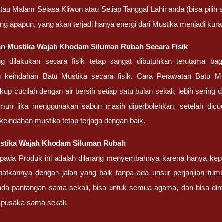
tau Malam Selasa Kliwon atau Setiap Tanggal Lahir anda (bisa pilih 
ng apapun, yang akan terjadi hanya energi dari Mustika menjadi kur
an Mustika Wajah Khodam Siluman Rubah Secara Fisik
g dilakukan secara fisik tetap sangat dibutuhkan terutama ba
keindahan Batu Mustika secara fisik. Cara Perawatan Batu Must
up cucilah dengan air bersih setiap satu bulan sekali, lebih sering
amun jika menggunakan sabun masih diperbolehkan, setelah dicuc
keindahan mustika tetap terjaga dengan baik.
stika Wajah Khodam Siluman Rubah
ipada Produk ini adalah dilarang menyembahnya karena hanya kep
atkannya dengan jalan yang baik tanpa ada unsur perjanjian tum
 ada pantangan sama sekali, bisa untuk semua agama, dan bisa dim
 pusaka sama sekali.