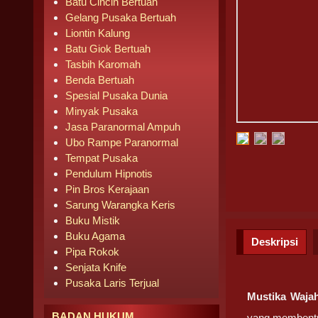
Batu Cincin Bertuah
Gelang Pusaka Bertuah
Liontin Kalung
Batu Giok Bertuah
Tasbih Karomah
Benda Bertuah
Spesial Pusaka Dunia
Minyak Pusaka
Jasa Paranormal Ampuh
Ubo Rampe Paranormal
Tempat Pusaka
Pendulum Hipnotis
Pin Bros Kerajaan
Sarung Warangka Keris
Buku Mistik
Buku Agama
Deskripsi
Pipa Rokok
Senjata Knife
Pusaka Laris Terjual
Mustika Waj
BADAN HUKUM
yang membentuk