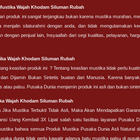
Mustika Wajah Khodam Siluman Rubah
ri produk ini sangat terjangkau bukan karena mustika murahan, 
a menjalin silaturahmi dengan anda, dan tidak mengutamakan ke
dengan penjual lain, Insyaallah dari segi kualitas, pelayanan, ha
ika Wajah Khodam Siluman Rubah
ang keaslian produk ini ? Tentang keaslian mustika tidak perlu kua
, dan Dijamin Bukan Sintetis buatan dari Manusia. Karena banyak
tis atau palsu. Pusaka Dunia menjamin produk ini asli dan bukan sint
ka Wajah Khodam Siluman Rubah
 Jika Mustika Terbukti Tidak Asli, Maka Akan Mendapatkan Garan
ansi Uang Kembali 3X Lipat salah satu fasilitas layanan Pusaka
ustika bahwa semua Produk Mustika Pusaka Dunia Asli Natural dan
usaka dunia tidak perlu kawatir adanya batu mustika palsu di pus