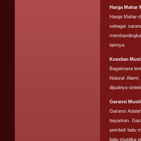
Harga Mahar
Harga Mahar da
sebagai saran
membandingkan 
lainnya.
Keaslian
Must
Bagaimana tent
Natural Alami
dijualnya sinte
Garansi
Musti
Garansi Adalah
bayarkan. Gar
pembeli batu m
batu mustika p