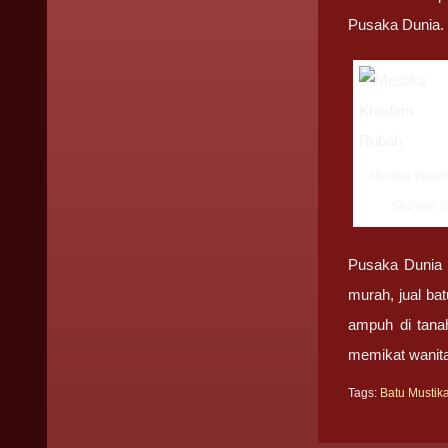
Pusaka Dunia.
Mustika Waja
Siluman 
Pusaka Dunia y
murah, jual ba
ampuh di tana
memikat wanita
Tags:
Batu Mustik