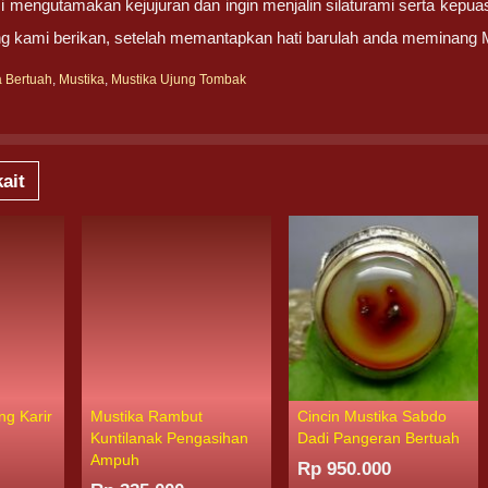
 mengutamakan kejujuran dan ingin menjalin silaturami serta kepua
g kami berikan, setelah memantapkan hati barulah anda meminang 
a Bertuah
,
Mustika
,
Mustika Ujung Tombak
ait
ng Karir
Mustika Rambut
Cincin Mustika Sabdo
Kuntilanak Pengasihan
Dadi Pangeran Bertuah
Ampuh
Rp 950.000