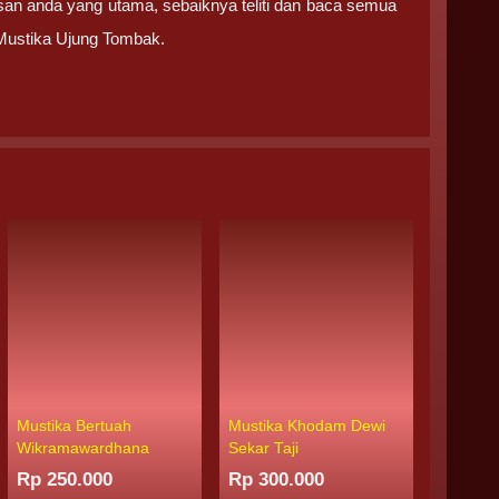
san anda yang utama, sebaiknya teliti dan baca semua
Mustika Ujung Tombak.
Mustika Bertuah
Mustika Khodam Dewi
Mustika
Wikramawardhana
Sekar Taji
Naga
Rp 250.000
Rp 300.000
Rp 385