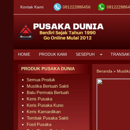
Kontak Kami
081222886456
0812228864
HOME
PRODUK KAMI
SESEPUH
TRANSAK
PRODUK PUSAKA DUNIA
Beranda
»
Mustik
Semua Produk
Mustika Bertuah Sakti
Batu Permata Bertuah
Keris Pusaka
Keris Pusaka Kuno
Keris Kamardikan
Tombak Pusaka Sakti
Fosil Pusaka