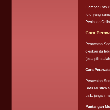
Gambar Foto P
foto yang sama
Penipuan Onli
Cara Peraw
Perawatan Sec
oleskan itu le
(bisa pilih sa
Cara Perawata
Perawatan Seca
Batu Mustika se
baik. jangan m
Pantangan Mu