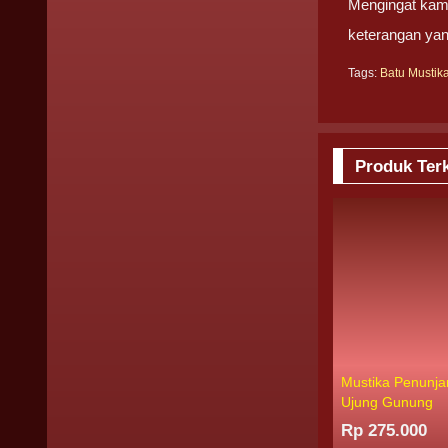
Mengingat kami
keterangan yan
Tags:
Batu Mustik
Produk Terk
Mustika Penunja
Ujung Gunung
Rp 275.000