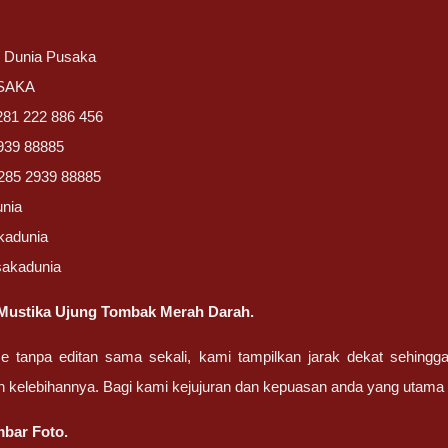
/ Dunia Pusaka
USAKA
281 222 886 456
939 88885
285 2939 88885
unia
kadunia
sakadunia
Mustika Ujung Tombak Merah Darah.
ze tanpa editan sama sekali, kami tampilkan jarak dekat sehing
n kelebihannya. Bagi kami kejujuran dan kepuasan anda yang uta
bar Foto.