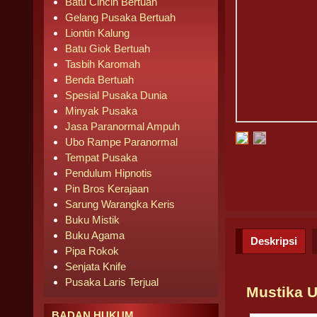
Batu Cincin Bertuah
Gelang Pusaka Bertuah
Liontin Kalung
Batu Giok Bertuah
Tasbih Karomah
Benda Bertuah
Spesial Pusaka Dunia
Minyak Pusaka
Jasa Paranormal Ampuh
Ubo Rampe Paranormal
Tempat Pusaka
Pendulum Hipnotis
Pin Bros Kerajaan
Sarung Warangka Keris
Buku Mistik
Buku Agama
Deskripsi
Pipa Rokok
Senjata Knife
Pusaka Laris Terjual
Mustika 
BADAN HUKUM