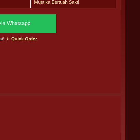
Mustika Bertuah Sakti
via Whatsapp
at!
Quick Order