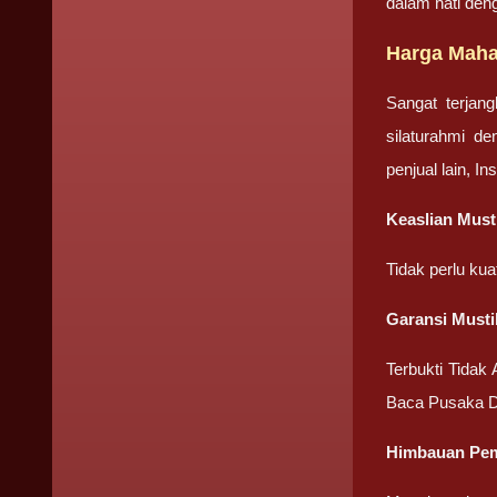
dalam hati den
Harga Maha
Sangat terjan
silaturahmi d
penjual lain, I
Keaslian Must
Tidak perlu ku
Garansi Must
Terbukti Tidak
Baca Pusaka D
Himbauan Pem