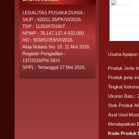
LEGALITAS PUSAKA DUNIA :
SIUP : 420/11.35/PK/VI/2016.
Mustika Ujun
TDP : 113534701607.
NPWP : 76.147.137.4-532.000.
Merah D
HO : 503/IG/359/VI/2016.
Akta Notaris No. 10. 11 Mei 2016.
Register Pengadilan :
Usaha Apapun 
137/2016/PN.SKH.
SPPL : Tertanggal 17 Mei 2016.
Produk Jenis 
Produk jenis i
Tingkat Kekera
Ukuran Batu : 
Stok Produk M
Asal Usul Mus
Mendapatkan 
Kode Produk 