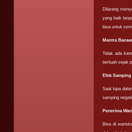
Dilarang meny
yang baik tanp
bisa untuk sem
Mantra Bacaa
Tidak ada kar
bertuah sejak 
Efek Samping
Saat lupa dala
samping negati
Penerima War
Bisa di warisk