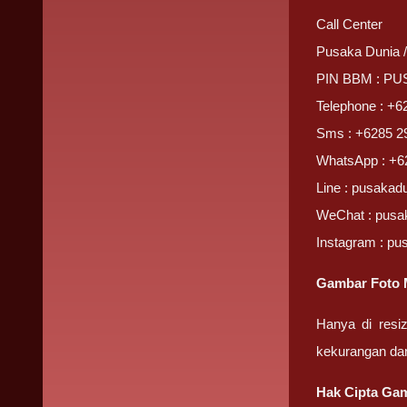
Call Center
Pusaka Dunia 
PIN BBM : P
Telephone : +6
Sms : +6285 2
WhatsApp : +6
Line : pusakad
WeChat : pusa
Instagram : pu
Gambar Foto 
Hanya di resi
kekurangan da
Hak Cipta Gam