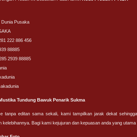
/ Dunia Pusaka
USAKA
281 222 886 456
939 88885
285 2939 88885
unia
kadunia
sakadunia
Mustika Tundung Bawuk Penarik Sukma
ze tanpa editan sama sekali, kami tampilkan jarak dekat sehing
n kelebihannya. Bagi kami kejujuran dan kepuasan anda yang uta
bar Foto.