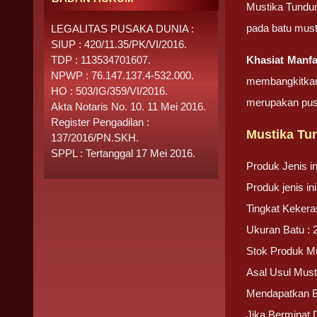
Mustika Tundun
pada batu must
LEGALITAS PUSAKA DUNIA :
SIUP : 420/11.35/PK/VI/2016.
TDP : 113534701607.
Khasiat Manf
NPWP : 76.147.137.4-532.000.
membangkitkan 
HO : 503/IG/359/VI/2016.
merupakan pusa
Akta Notaris No. 10. 11 Mei 2016.
Register Pengadilan :
Mustika Tu
137/2016/PN.SKH.
SPPL : Tertanggal 17 Mei 2016.
Produk Jenis i
Produk jenis i
Tingkat Kekera
Ukuran Batu : 
Stok Produk M
Asal Usul Mus
Mendapatkan 
Jika Berminat