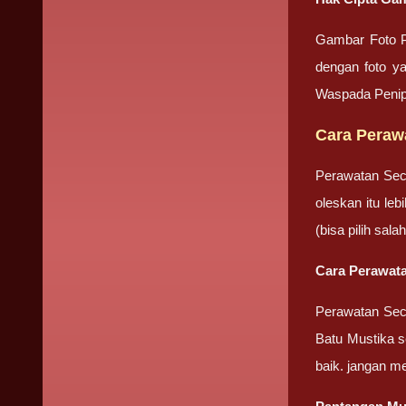
Gambar Foto P
dengan foto ya
Waspada Penip
Cara Peraw
Perawatan Sec
oleskan itu le
(bisa pilih sa
Cara Perawata
Perawatan Seca
Batu Mustika se
baik. jangan m