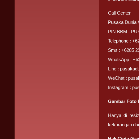
Call Center
Pusaka Dunia 
PIN BBM : P
Telephone : +6
Sms : +6285 2
WhatsApp : +6
Line : pusakad
WeChat : pusa
Instagram : pu
Gambar Foto 
Hanya di resi
kekurangan da
Hak Cipta Gam