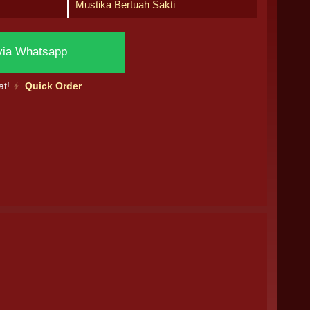
Mustika Bertuah Sakti
via Whatsapp
at!
Quick Order