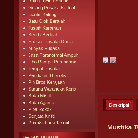
Batu Cincin Bertuah
Gelang Pusaka Bertuah
Liontin Kalung
Batu Giok Bertuah
Tasbih Karomah
Benda Bertuah
Spesial Pusaka Dunia
Minyak Pusaka
Jasa Paranormal Ampuh
Ubo Rampe Paranormal
Tempat Pusaka
Pendulum Hipnotis
Pin Bros Kerajaan
Sarung Warangka Keris
Buku Mistik
Buku Agama
Deskripsi
Pipa Rokok
Senjata Knife
Pusaka Laris Terjual
Mustika 
BADAN HUKUM