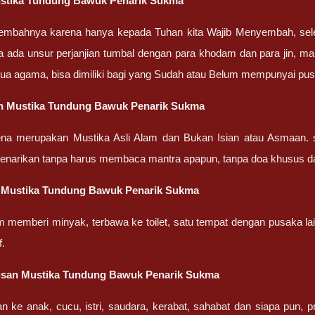
stika Tundung Bawuk Penarik Sukma
embahnya karena hanya kepada Tuhan kita Wajib Menyembah, sel
a ada unsur perjanjian tumbal dengan para khodam dan para jin, ma
ua agama, bisa dimiliki bagi yang Sudah atau Belum mempunyai pu
n Mustika Tundung Bawuk Penarik Sukma
ena merupakan Mustika Asli Alam dan Bukan Isian atau Asmaan. 
penarikan tanpa harus membaca mantra apapun, tanpa doa khusus d
 Mustika Tundung Bawuk Penarik Sukma
m memberi minyak, terbawa ke toilet, satu tempat dengan pusaka la
f.
isan Mustika Tundung Bawuk Penarik Sukma
an ke anak, cucu, istri, saudara, kerabat, sahabat dan siapa pun,