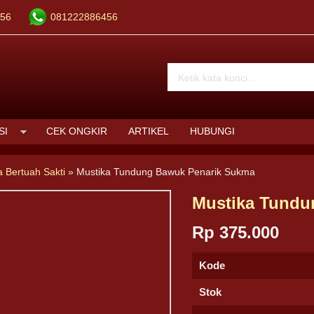
56
081222886456
SI
CEK ONGKIR
ARTIKEL
HUBUNGI
a Bertuah Sakti
»
Mustika Tundung Bawuk Penarik Sukma
Mustika Tundu
Rp 375.000
Kode
Stok