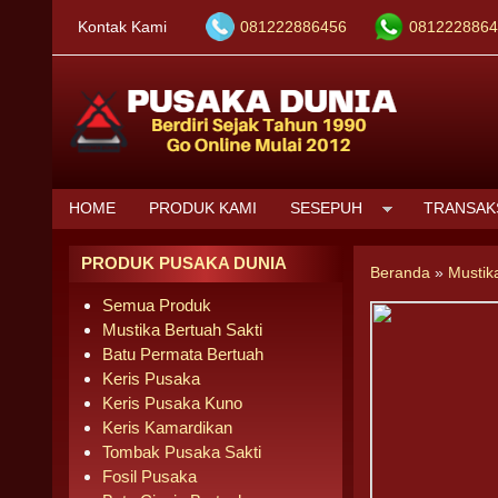
Kontak Kami
081222886456
0812228864
HOME
PRODUK KAMI
SESEPUH
TRANSAK
PRODUK PUSAKA DUNIA
Beranda
»
Mustik
Semua Produk
Mustika Bertuah Sakti
Batu Permata Bertuah
Keris Pusaka
Keris Pusaka Kuno
Keris Kamardikan
Tombak Pusaka Sakti
Fosil Pusaka