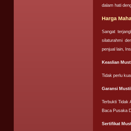
dalam hati den
Harga Maha
Sangat terjan
silaturahmi d
penjual lain, I
Keaslian Mus
Tidak perlu ku
Garansi Must
Terbukti Tidak
Baca Pusaka D
Sertifikat Mu