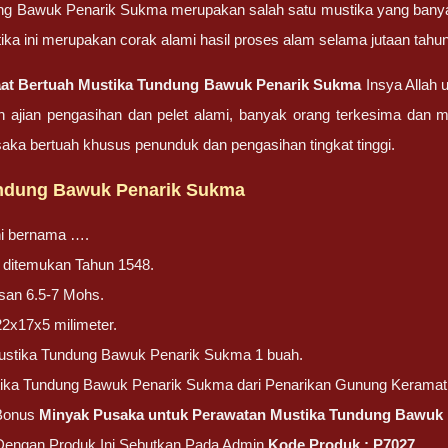
g Bawuk Penarik Sukma merupakan salah satu mustika yang banyak 
ika ini merupakan corak alami hasil proses alam selama jutaan tahun
aat Bertuah Mustika Tundung Bawuk Penarik Sukma
Insya Allah
ajian pengasihan dan pelet alami, banyak orang terkesima dan m
ka bertuah khusus penunduk dan pengasihan tingkat tinggi.
ndung Bawuk Penarik Sukma
ni bernama ….
ni ditemukan Tahun 1548.
san 6.5-7 Mohs.
22x17x5 milimeter.
ustika Tundung Bawuk Penarik Sukma 1 buah.
tika Tundung Bawuk Penarik Sukma dari Penarikan Gunung Keramat
Bonus
Minyak Pusaka untuk Perawatan Mustika Tundung Bawuk
 Dengan Produk Ini Sebutkan Pada Admin
Kode Produk : P7027.