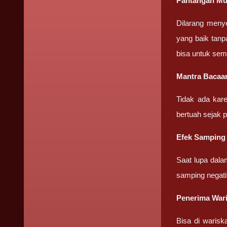
Pantangan Mu
Dilarang meny
yang baik tanp
bisa untuk sem
Mantra Bacaa
Tidak ada kar
bertuah sejak 
Efek Samping
Saat lupa dala
samping negati
Penerima War
Bisa di warisk