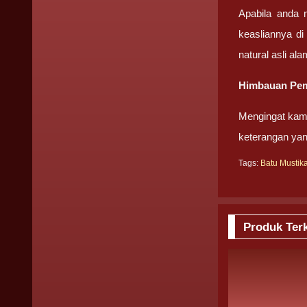
Apabila anda 
keasliannya di
natural asli ala
Himbauan Pem
Mengingat kami
keterangan ya
Tags:
Batu Mustik
Produk Terk