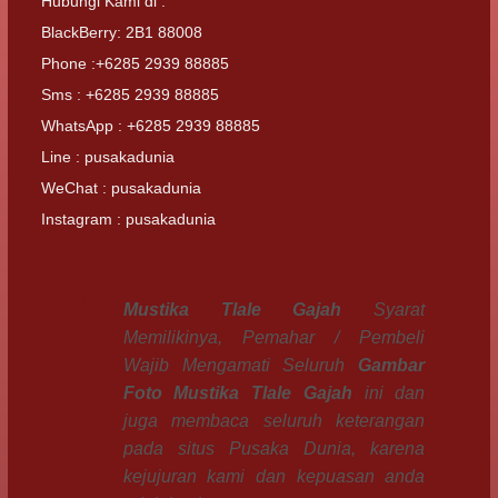
Hubungi Kami di :
BlackBerry: 2B1 88008
Phone :+6285 2939 88885
Sms : +6285 2939 88885
WhatsApp : +6285 2939 88885
Line : pusakadunia
WeChat : pusakadunia
Instagram : pusakadunia
Mustika Tlale Gajah
Syarat
Memilikinya, Pemahar / Pembeli
Wajib Mengamati Seluruh
Gambar
Foto
Mustika Tlale Gajah
ini dan
juga membaca seluruh keterangan
pada situs Pusaka Dunia, karena
kejujuran kami dan kepuasan anda