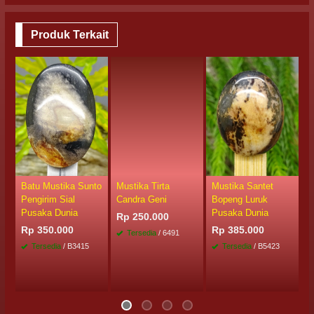
Produk Terkait
S
Batu Mustika Sunto
Mustika Tirta
Mustika Santet
M
Pengirim Sial
Candra Geni
Bopeng Luruk
M
Pusaka Dunia
Pusaka Dunia
Rp 250.000
R
Rp 350.000
Rp 385.000
Tersedia
/ 6491
/
Tersedia
/ B3415
Tersedia
/ B5423