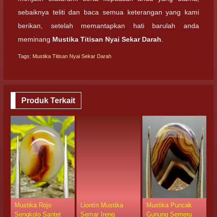
sebaiknya teliti dan baca semua keterangan yang kami
berikan, setelah memantapkan hati barulah anda
meminang
Mustika Titisan Nyai Sekar Darah
.
Tags:
Mustika Titisan Nyai Sekar Darah
Produk Terkait
Mustika Rojo
Liontin Mustika
Mustika Puncak
M
Sengkolo Santet
Semar Ireng
Gunung Semeru