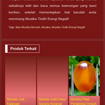
sebaiknya teliti dan baca semua keterangan yang kami
berikan, setelah memantapkan hati barulah anda
meminang Mustika Tindih Energi Negatif.
Tags:
Batu Mustika Bertuah
,
Mustika
,
Mustika Tindih Energi Negatif
Produk Terkait
Mustika Judi
Mustika Galih Kelor
Mustika Pelet
M
Kalangan
Gunung Keramat
Pengeretan Ampuh
P