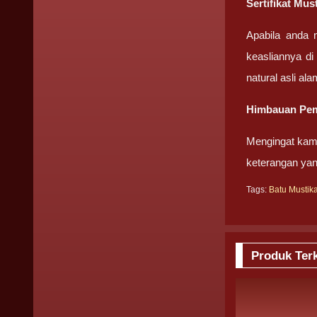
Sertifikat Mus
Apabila anda 
keasliannya di
natural asli ala
Himbauan Pem
Mengingat kami
keterangan yan
Tags:
Batu Mustik
Produk Terk