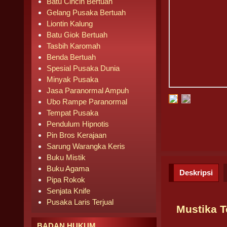
Batu Cincin Bertuah
Gelang Pusaka Bertuah
Liontin Kalung
Batu Giok Bertuah
Tasbih Karomah
Benda Bertuah
Spesial Pusaka Dunia
Minyak Pusaka
Jasa Paranormal Ampuh
Ubo Rampe Paranormal
Tempat Pusaka
Pendulum Hipnotis
Pin Bros Kerajaan
Sarung Warangka Keris
Buku Mistik
Buku Agama
Deskripsi
Pipa Rokok
Senjata Knife
Pusaka Laris Terjual
Mustika T
BADAN HUKUM