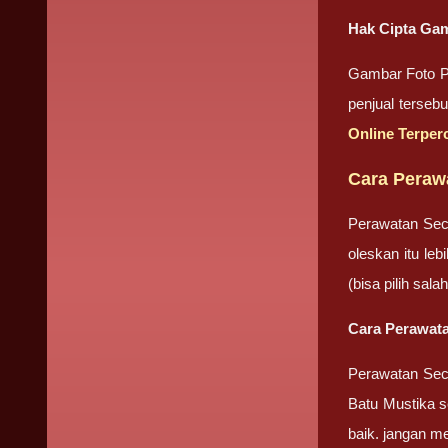
Hak Cipta Gam
Gambar Foto Pr
penjual terseb
Online Terper
Cara Perawa
Perawatan Sec
oleskan itu le
(bisa pilih sa
Cara Perawata
Perawatan Seca
Batu Mustika se
baik. jangan m