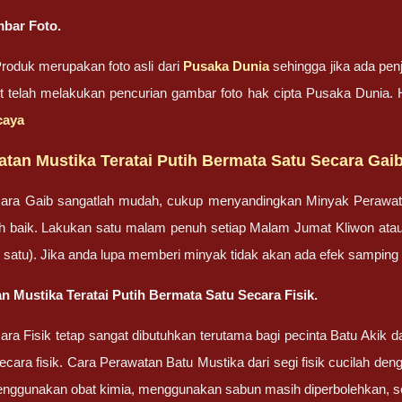
bar Foto.
oduk merupakan foto asli dari
Pusaka Dunia
sehingga jika ada penj
ut telah melakukan pencurian gambar foto hak cipta Pusaka Dunia
caya
tan Mustika Teratai Putih Bermata Satu Secara Gai
ara Gaib sangatlah mudah, cukup menyandingkan Minyak Perawa
bih baik. Lakukan satu malam penuh setiap Malam Jumat Kliwon ata
lah satu). Jika anda lupa memberi minyak tidak akan ada efek sampin
n Mustika Teratai Putih Bermata Satu Secara Fisik.
ra Fisik tetap sangat dibutuhkan terutama bagi pecinta Batu Akik
cara fisik. Cara Perawatan Batu Mustika dari segi fisik cucilah dengan
enggunakan obat kimia, menggunakan sabun masih diperbolehkan, set