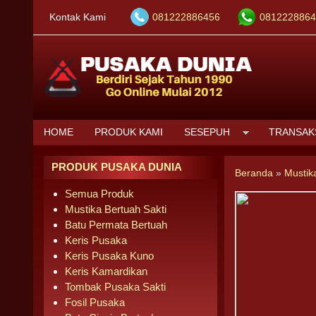
Kontak Kami
081222886456
0812228864
HOME
PRODUK KAMI
SESEPUH
TRANSAK
PRODUK PUSAKA DUNIA
Beranda
»
Mustik
Semua Produk
Mustika Bertuah Sakti
Batu Permata Bertuah
Keris Pusaka
Keris Pusaka Kuno
Keris Kamardikan
Tombak Pusaka Sakti
Fosil Pusaka