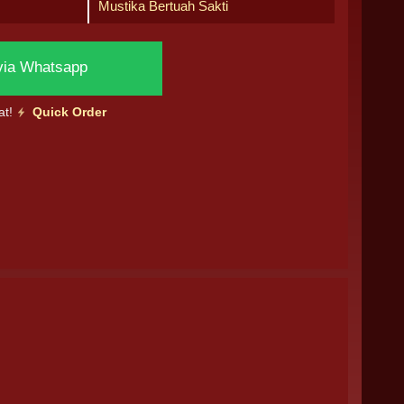
Mustika Bertuah Sakti
via Whatsapp
at!
Quick Order