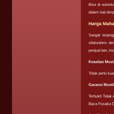
Bisa di warisk
dalam hati den
Harga Mahar
Sangat terjan
silaturahmi d
penjual lain, I
Keaslian Must
Tidak perlu ku
Garansi Musti
Terbukti Tidak
Baca Pusaka D