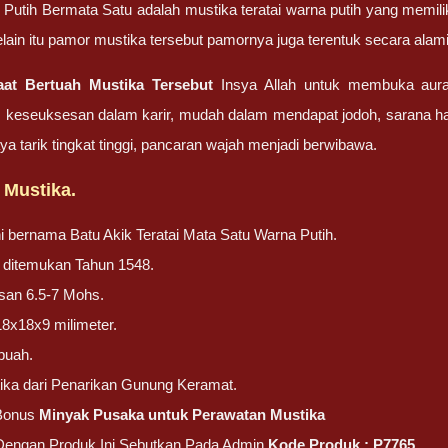
i Putih Bermata Satu adalah mustika teratai warna putih yang memili
Selain itu pamor mustika tersebut pamornya juga terentuk secara alam
aat Bertuah Mustika Tersebut
Insya Allah untuk membuka aur
 keseuksesan dalam karir, mudah dalam mendapat jodoh, sarana har
a tarik tingkat tinggi, pancaran wajah menjadi berwibawa.
 Mustika.
ni bernama Batu Akik Teratai Mata Satu Warna Putih.
ni ditemukan Tahun 1548.
san 6.5-7 Mohs.
18x18x9 milimeter.
buah.
ika dari Penarikan Gunung Keramat.
Bonus
Minyak Pusaka untuk Perawatan Mustika
 Dengan Produk Ini Sebutkan Pada Admin
Kode Produk : P7765.