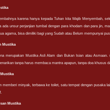
stika
embahnya karena hanya kepada Tuhan kita Wajib Menyembah, sel
a ada unsur perjanjian tumbal dengan para khodam dan para jin, ma
ua agama, bisa dimiliki bagi yang Sudah atau Belum mempunyai pu
n Mustika
ena merupakan Mustika Asli Alam dan Bukan Isian atau Asmaan. 
penarikan tanpa harus membaca mantra apapun, tanpa doa khusus d
 Mustika
m memberi minyak, terbawa ke toilet, satu tempat dengan pusaka la
f.
isan Mustika