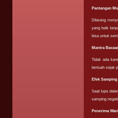
Pantangan Mu
Dilarang meny
yang baik tanp
bisa untuk sem
Mantra Bacaa
Tidak ada kar
bertuah sejak 
Efek Samping
Saat lupa dala
samping negati
Penerima War