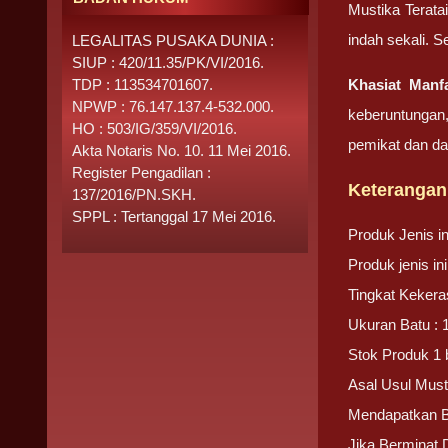
Mustika Terata
indah sekali. 
LEGALITAS PUSAKA DUNIA :
SIUP : 420/11.35/PK/VI/2016.
TDP : 113534701607.
Khasiat Manf
NPWP : 76.147.137.4-532.000.
keberuntungan,
HO : 503/IG/359/VI/2016.
pemikat dan day
Akta Notaris No. 10. 11 Mei 2016.
Register Pengadilan :
Keterangan
137/2016/PN.SKH.
SPPL : Tertanggal 17 Mei 2016.
Produk Jenis i
Produk jenis i
Tingkat Kekera
Ukuran Batu : 
Stok Produk 1 
Asal Usul Must
Mendapatkan 
Jika Berminat