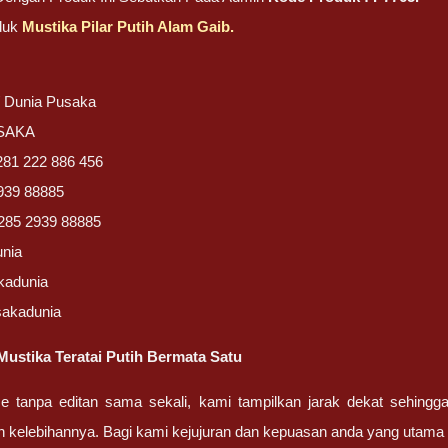
duk
Mustika Pilar Putih Alam Gaib.
/ Dunia Pusaka
USAKA
281 222 886 456
939 88885
285 2939 88885
unia
kadunia
sakadunia
ustika Teratai Putih Bermata Satu
ze tanpa editan sama sekali, kami tampilkan jarak dekat sehing
n kelebihannya. Bagi kami kejujuran dan kepuasan anda yang uta