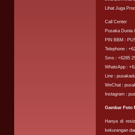
Lihat Juga Pro
Call Center
Pusaka Dunia 
PIN BBM : P
Telephone : +6
Sms : +6285 2
WhatsApp : +6
Line : pusakad
WeChat : pusa
Instagram : pu
Gambar Foto M
Hanya di resi
kekurangan da