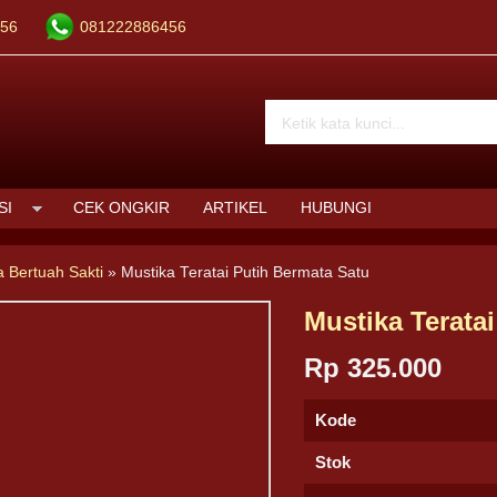
56
081222886456
SI
CEK ONGKIR
ARTIKEL
HUBUNGI
a Bertuah Sakti
»
Mustika Teratai Putih Bermata Satu
Mustika Terata
Rp 325.000
Kode
Stok