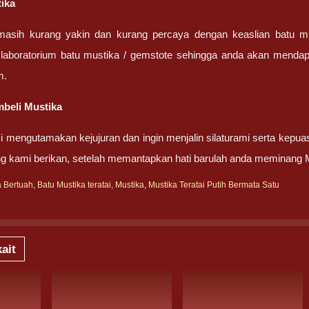
tika
masih kurang yakin dan kurang percaya dengan keaslian batu m
 laboratorium batu mustika / gemstote sehingga anda akan mendapa
m.
beli Mustika
 mengutamakan kejujuran dan ingin menjalin silaturami serta kepua
g kami berikan, setelah memantapkan hati barulah anda meminang 
a Bertuah
,
Batu Mustika teratai
,
Mustika
,
Mustika Teratai Putih Bermata Satu
ait