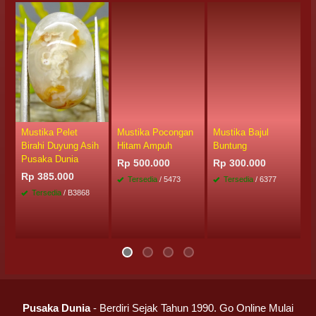
Mustika Pelet
Mustika Pocongan
Mustika Bajul
M
Birahi Duyung Asih
Hitam Ampuh
Buntung
P
Pusaka Dunia
Rp 500.000
Rp 300.000
R
Rp 385.000
Tersedia
/ 5473
Tersedia
/ 6377
Tersedia
/ B3868
Pusaka Dunia
- Berdiri Sejak Tahun 1990. Go Online Mulai