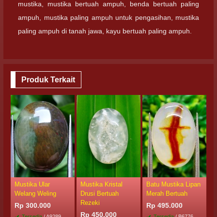
mustika, mustika bertuah ampuh, benda bertuah paling
ampuh, mustika paling ampuh untuk pengasihan, mustika
paling ampuh di tanah jawa, kayu bertuah paling ampuh.
Produk Terkait
Mustika Ular
Mustika Kristal
Batu Mustika Lipan
M
Welang Weling
Drusi Bertuah
Merah Bertuah
W
Rezeki
Rp 300.000
Rp 495.000
R
Rp 450.000
Tersedia
/ A9289
Tersedia
/ B6776