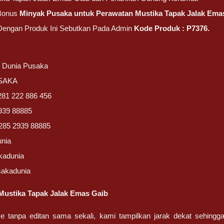
Bonus
Minyak Pusaka untuk Perawatan Mustika Tapak Jalak Ema
 Dengan Produk Ini Sebutkan Pada Admin
Kode Produk : P7376.
/ Dunia Pusaka
USAKA
281 222 886 456
939 88885
285 2939 88885
unia
kadunia
sakadunia
Mustika Tapak Jalak Emas Gaib
ze tanpa editan sama sekali, kami tampilkan jarak dekat sehing