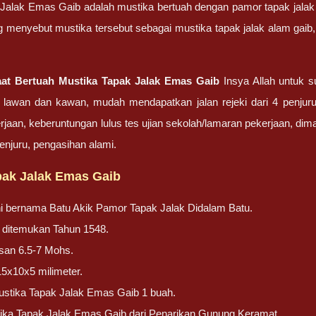
Jalak Emas Gaib adalah mustika bertuah dengan pamor tapak jalak 
g menyebut mustika tersebut sebagai mustika tapak jalak alam gaib
aat Bertuah Mustika Tapak Jalak Emas Gaib
Insya Allah untuk 
ni lawan dan kawan, mudah mendapatkan jalan rejeki dari 4 penju
jaan, keberuntungan lulus tes ujian sekolah/lamaran pekerjaan, di
 penjuru, pengasihan alami.
pak Jalak Emas Gaib
ni bernama Batu Akik Pamor Tapak Jalak Didalam Batu.
ni ditemukan Tahun 1548.
san 6.5-7 Mohs.
15x10x5 milimeter.
stika Tapak Jalak Emas Gaib 1 buah.
ika Tapak Jalak Emas Gaib dari Penarikan Gunung Keramat.