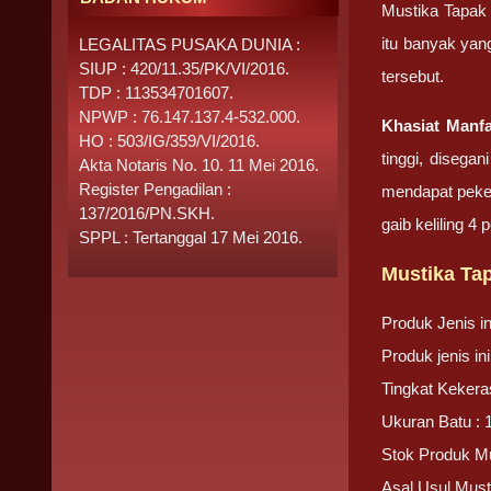
Mustika Tapak 
itu banyak yan
LEGALITAS PUSAKA DUNIA :
SIUP : 420/11.35/PK/VI/2016.
tersebut.
TDP : 113534701607.
NPWP : 76.147.137.4-532.000.
Khasiat Manf
HO : 503/IG/359/VI/2016.
tinggi, disega
Akta Notaris No. 10. 11 Mei 2016.
Register Pengadilan :
mendapat peker
137/2016/PN.SKH.
gaib keliling 4
SPPL : Tertanggal 17 Mei 2016.
Mustika Ta
Produk Jenis i
Produk jenis i
Tingkat Kekera
Ukuran Batu : 
Stok Produk Mu
Asal Usul Must