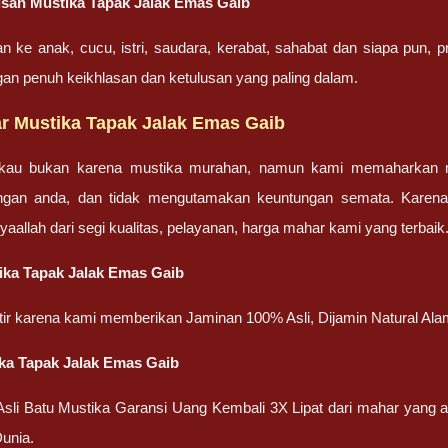
san Mustika Tapak Jalak Emas Gaib
an ke anak, cucu, istri, saudara, kerabat, sahabat dan siapa pun,
gan penuh keikhlasan dan ketulusan yang paling dalam.
r Mustika Tapak Jalak Emas Gaib
gkau bukan karena mustika murahan, namun kami memaharkan mu
engan anda, dan tidak mengutamakan keuntungan semata. Karen
nsyaallah dari segi kualitas, pelayanan, harga mahar kami yang terbaik
ika Tapak Jalak Emas Gaib
atir karena kami memberikan Jaminan 100% Asli, Dijamin Natural Ala
ka Tapak Jalak Emas Gaib
 Asli Batu Mustika Garansi Uang Kembali 3X Lipat dari mahar yang
unia.