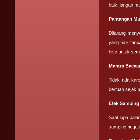
baik. jangan m
Pantangan Mus
Dilarang meny
yang baik tanp
bisa untuk sem
Mantra Bacaan
Tidak ada kar
bertuah sejak 
Efek Samping 
Saat lupa dala
samping negati