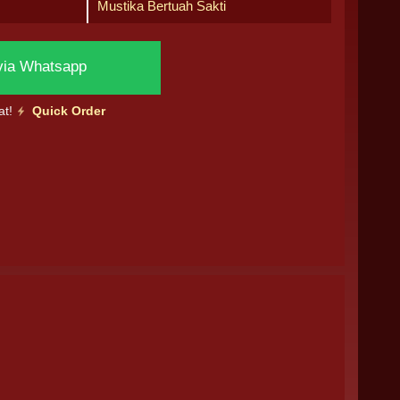
Mustika Bertuah Sakti
via Whatsapp
at!
Quick Order