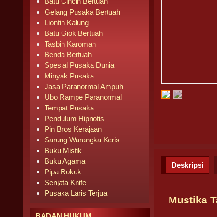
Batu Cincin Bertuah
Gelang Pusaka Bertuah
Liontin Kalung
Batu Giok Bertuah
Tasbih Karomah
Benda Bertuah
Spesial Pusaka Dunia
Minyak Pusaka
Jasa Paranormal Ampuh
Ubo Rampe Paranormal
Tempat Pusaka
Pendulum Hipnotis
Pin Bros Kerajaan
Sarung Warangka Keris
Buku Mistik
Buku Agama
Deskripsi
Pipa Rokok
Senjata Knife
Pusaka Laris Terjual
Mustika 
BADAN HUKUM