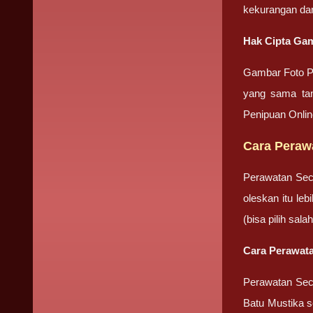
kekurangan da
Hak Cipta Gam
Gambar Foto Pr
yang sama tan
Penipuan Onli
Cara Peraw
Perawatan Sec
oleskan itu le
(bisa pilih sa
Cara Perawata
Perawatan Seca
Batu Mustika se