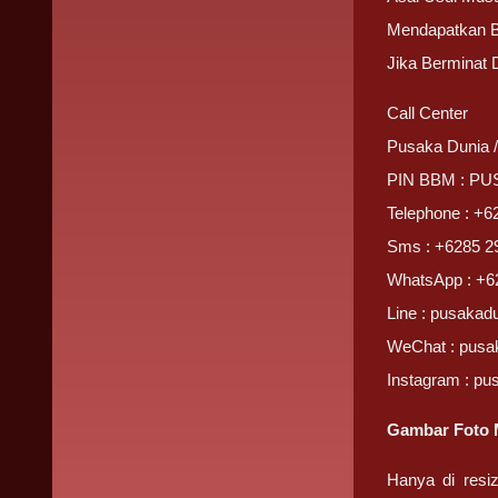
Mendapatkan 
Jika Berminat
Call Center
Pusaka Dunia 
PIN BBM : P
Telephone : +6
Sms : +6285 2
WhatsApp : +6
Line : pusakad
WeChat : pusa
Instagram : pu
Gambar Foto 
Hanya di resi