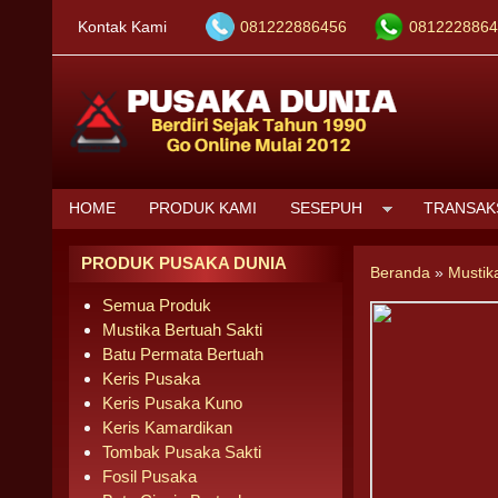
Kontak Kami
081222886456
0812228864
HOME
PRODUK KAMI
SESEPUH
TRANSAK
PRODUK PUSAKA DUNIA
Beranda
»
Mustik
Semua Produk
Mustika Bertuah Sakti
Batu Permata Bertuah
Keris Pusaka
Keris Pusaka Kuno
Keris Kamardikan
Tombak Pusaka Sakti
Fosil Pusaka