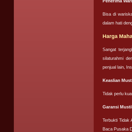
Penerima Wari
Bisa di warisk
dalam hati den
Harga Maha
Sangat terjan
silaturahmi d
penjual lain, I
Keaslian Must
Tidak perlu ku
Garansi Musti
Terbukti Tidak
Baca Pusaka D