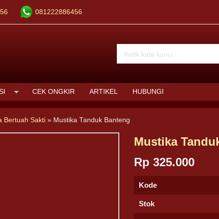
56
081222886456
SI
CEK ONGKIR
ARTIKEL
HUBUNGI
a Bertuah Sakti
»
Mustika Tanduk Banteng
Mustika Tandu
Rp 325.000
Kode
Stok