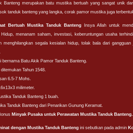
k Banteng merupakan batu mustika bertuah yang sangat unik dan 
k tanduk banteng yang langka, corak pamor mustika juga terbentu
aat Bertuah
Mustika Tanduk Banteng
Insya Allah untuk men
Hidup, menanam saham, investasi, keberuntungan usaha terhindar
n menghilangkan segala kesialan hidup, tolak bala dari gangguan
.
ni bernama Batu Akik Pamor Tanduk Banteng.
ni ditemukan Tahun 1548.
san 6.5-7 Mohs.
16x13x3 milimeter.
stika Tanduk Banteng 1 buah.
ika Tanduk Banteng dari Penarikan Gunung Keramat.
Bonus
Minyak Pusaka untuk Perawatan Mustika Tanduk Banteng.
rminat dengan
Mustika Tanduk Banteng
ini sebutkan pada admin
Ko