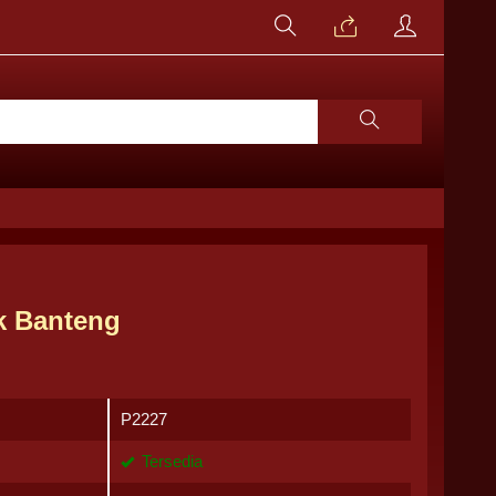
k Banteng
P2227
Tersedia