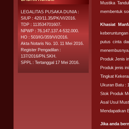
Mustika Tandu
membentuk soso
LEGALITAS PUSAKA DUNIA :
SIUP : 420/11.35/PK/VI/2016.
TDP : 113534701607.
Khasiat Manf
NPWP : 76.147.137.4-532.000.
keberuntungan 
HO : 503/IG/359/VI/2016.
putus cinta da
Akta Notaris No. 10. 11 Mei 2016.
Register Pengadilan :
menembusnya
137/2016/PN.SKH.
Produk Jenis i
SPPL : Tertanggal 17 Mei 2016.
Produk jenis i
Tingkat Kekera
Ukuran Batu : 
Stok Produk Mu
Asal Usul Must
Mendapatkan 
Jika anda be