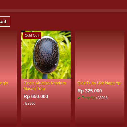
ait
Sold Out!
Angin
Cincin Mustika Khodam
Giok Putih Ukir Naga Api
Macan Tutul
Rp 325.000
Rp 650.000
Tersedia
/ A3918
6
/ B2300