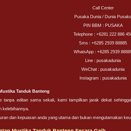
Call Center
Pusaka Dunia / Dunia Pusak
PIN BBM : PUSAKA
Telephone : +6281 222 886 45
Sms : +6285 2939 88885
WhatsApp : +6285 2939 8888
Line : pusakadunia
WeChat : pusakadunia
Instagram : pusakadunia
Mustika Tanduk Banteng
ze tanpa editan sama sekali, kami tampilkan jarak dekat sehing
 kelebihannya.
ujuran dan kepuasan anda yang utama dan bukan mengutamakan keu
atan Mustika Tanduk Banteng Secara Gaib