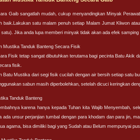
ara Gaib sangatlah mudah, cukup menyandingkan Minyak Perawa
bih baik.Lakukan satu malam penuh setiap Malam Jumat Kliwon atau
lah satu). Jika anda lupa memberi minyak tidak akan ada efek sampin
n Mustika Tanduk Banteng Secara Fisik
ra Fisik tetap sangat dibutuhkan terutama bagi pecinta Batu Akik
cara fisik.
Batu Mustika dari segi fisik cucilah dengan air bersih setiap satu bu
nggunakan sabun masih diperbolehkan, setelah dicuci keringkan deng
tika Tanduk Banteng
embahnya karena hanya kepada Tuhan kita Wajib Menyembah, sel
a ada unsur perjanjian tumbal dengan para khodam dan para jin, ma
ua agama, bisa dimiliki bagi yang Sudah atau Belum mempunyai pu