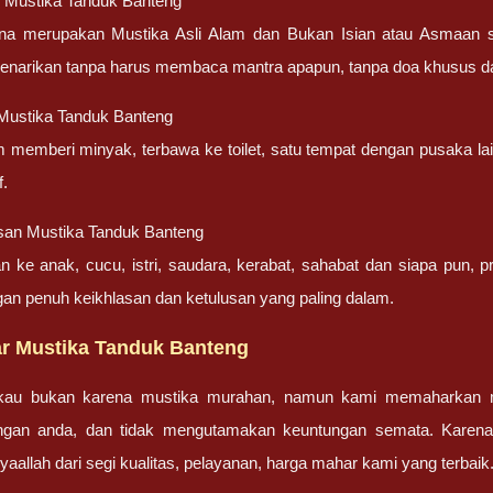
 Mustika Tanduk Banteng
ena merupakan Mustika Asli Alam dan Bukan Isian atau Asmaan 
penarikan tanpa harus membaca mantra apapun, tanpa doa khusus d
Mustika Tanduk Banteng
m memberi minyak, terbawa ke toilet, satu tempat dengan pusaka la
f.
san Mustika Tanduk Banteng
an ke anak, cucu, istri, saudara, kerabat, sahabat dan siapa pun,
gan penuh keikhlasan dan ketulusan yang paling dalam.
r Mustika Tanduk Banteng
gkau bukan karena mustika murahan, namun kami memaharkan mu
engan anda, dan tidak mengutamakan keuntungan semata. Karen
nsyaallah dari segi kualitas, pelayanan, harga mahar kami yang terbaik