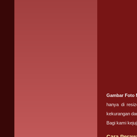
Gambar Foto
hanya di resi
kekurangan dan
Bagi kami kej
Cara Peraw