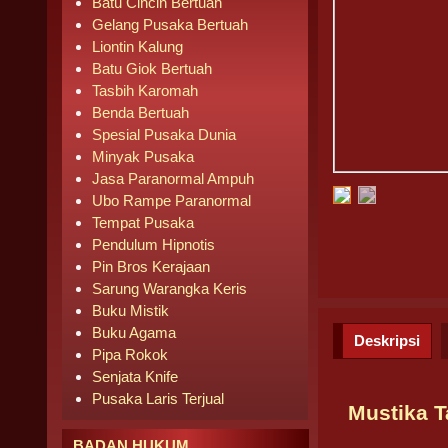
Batu Cincin Bertuah
Gelang Pusaka Bertuah
Liontin Kalung
Batu Giok Bertuah
Tasbih Karomah
Benda Bertuah
Spesial Pusaka Dunia
Minyak Pusaka
Jasa Paranormal Ampuh
Ubo Rampe Paranormal
Tempat Pusaka
Pendulum Hipnotis
Pin Bros Kerajaan
Sarung Warangka Keris
Buku Mistik
Buku Agama
Deskripsi
Pipa Rokok
Senjata Knife
Pusaka Laris Terjual
Mustika 
BADAN HUKUM