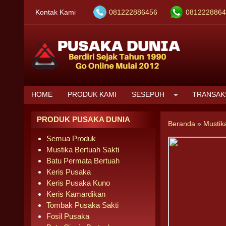
Kontak Kami
081222886456
0812228864
HOME
PRODUK KAMI
SESEPUH
TRANSAK
PRODUK PUSAKA DUNIA
Beranda
»
Mustik
Semua Produk
Mustika Bertuah Sakti
Batu Permata Bertuah
Keris Pusaka
Keris Pusaka Kuno
Keris Kamardikan
Tombak Pusaka Sakti
Fosil Pusaka