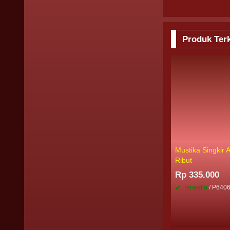
Produk Terk
Mustika Singkir 
Ribut
Rp 335.000
Tersedia
/ P640