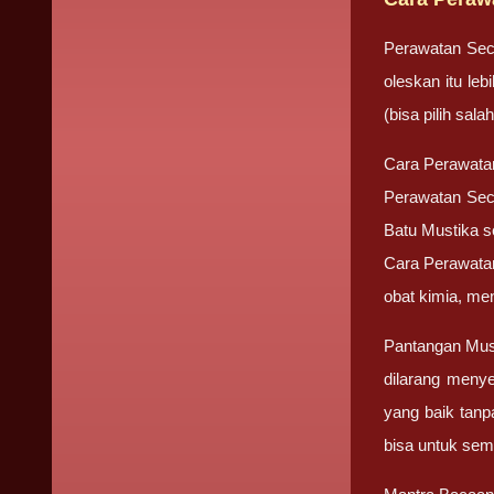
Perawatan Sec
oleskan itu le
(bisa pilih sa
Cara Perawata
Perawatan Seca
Batu Mustika se
Cara Perawatan 
obat kimia, me
Pantangan Mus
dilarang meny
yang baik tanp
bisa untuk sem