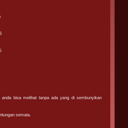
a
6
5
ga anda bisa melihat tanpa ada yang di sembunyikan
ntungan semata.