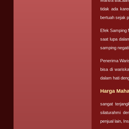
Mantra Bacaan
tidak ada kar
bertuah sejak 
Efek Samping 
saat lupa dala
samping negati
Penerima Wari
bisa di warisk
dalam hati den
Harga Maha
sangat terjan
silaturahmi d
penjual lain, I