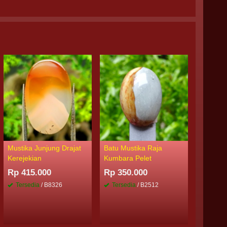
Mustika Junjung Drajat
Batu Mustika Raja
Mustika 
Kerejekian
Kumbara Pelet
Pelacur
Rp 415.000
Rp 350.000
Rp 400
Tersedia
/ B8326
Tersedia
/ B2512
Tersed