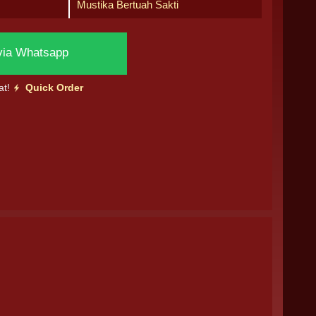
Mustika Bertuah Sakti
via Whatsapp
at!
Quick Order