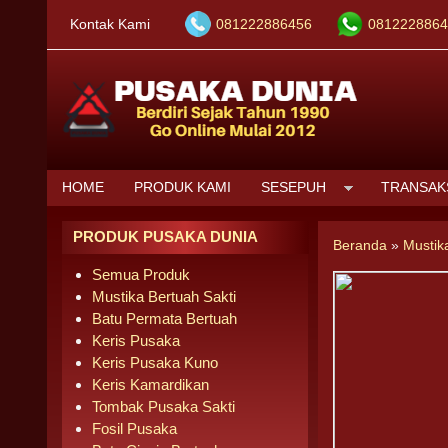
Kontak Kami
081222886456
0812228864
HOME
PRODUK KAMI
SESEPUH
TRANSAK
PRODUK PUSAKA DUNIA
Beranda
»
Mustik
Semua Produk
Mustika Bertuah Sakti
Batu Permata Bertuah
Keris Pusaka
Keris Pusaka Kuno
Keris Kamardikan
Tombak Pusaka Sakti
Fosil Pusaka