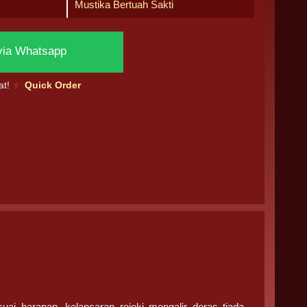
Mustika Bertuah Sakti
via Whatsapp
at!
Quick Order
uai harapan, kelancaran rejeki mengalir deras tiada