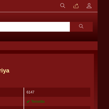
riya
6147
Tersedia