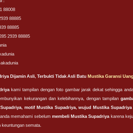
i :
B1 88008
2939 88885
939 88885
285 2939 88885
unia
kadunia
sakadunia
iya Dijamin Asli, Terbukti Tidak Asli Batu
Mustika Garansi Uang
driya
kami tampilan dengan foto gambar jarak dekat sehingga and
embunyikan kekurangan dan kelebihannya, dengan tampilan
gamb
 Supadriya, motif Mustika Supadriya, wujud
Mustika Supadriya
ar anda memahami sebelum
membeli
Mustika Supadriya
karena kej
 keuntungan semata.