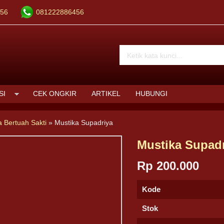
56
081222886456
SI
CEK ONGKIR
ARTIKEL
HUBUNGI
a Bertuah Sakti
»
Mustika Supadriya
Mustika Supad
Rp 200.000
Kode
Stok