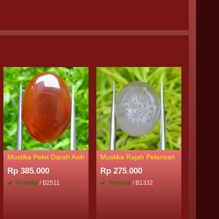
Mustika Pelet Darah Asih
Mustika Rajah Pelarisan
Liontin 
Tertawa
Rp 385.000
Rp 275.000
Rp 350
Tersedia
/ B2511
Tersedia
/ B1332
Tersed