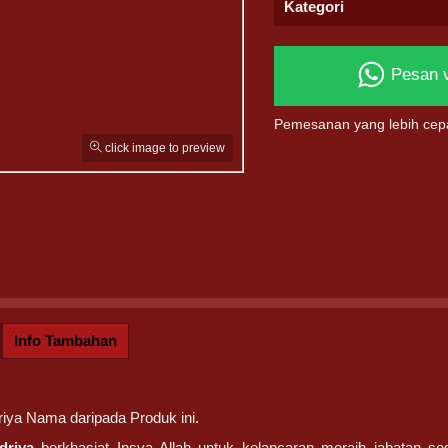
Kategori
Pesan 
Pemesanan yang lebih cep
click image to preview
Info Tambahan
iya Nama daripada Produk ini.
driya
berkhasiat Insya Allah untuk kelancaran meraih jabatan ses