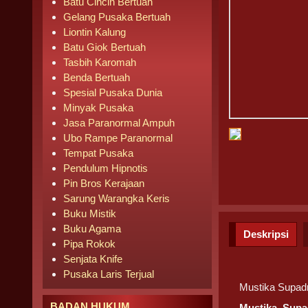
Batu Cincin Bertuah
Gelang Pusaka Bertuah
Liontin Kalung
Batu Giok Bertuah
Tasbih Karomah
Benda Bertuah
Spesial Pusaka Dunia
Minyak Pusaka
Jasa Paranormal Ampuh
Ubo Rampe Paranormal
Tempat Pusaka
Pendulum Hipnotis
Pin Bros Kerajaan
Sarung Warangka Keris
Buku Mistik
Buku Agama
Deskripsi
Pipa Rokok
Senjata Knife
Pusaka Laris Terjual
Mustika Supadr
BADAN HUKUM
Mustika Supa