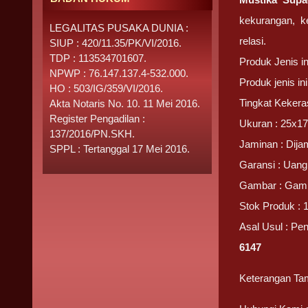
kekurangan, k
LEGALITAS PUSAKA DUNIA :
relasi.
SIUP : 420/11.35/PK/VI/2016.
TDP : 113534701607.
Produk Jenis i
NPWP : 76.147.137.4-532.000.
Produk jenis i
HO : 503/IG/359/VI/2016.
Tingkat Kekera
Akta Notaris No. 10. 11 Mei 2016.
Register Pengadilan :
Ukuran : 25x17
137/2016/PN.SKH.
Jaminan : Dijam
SPPL : Tertanggal 17 Mei 2016.
Garansi : Uang 
Gambar : Gamba
Stok Produk : 1
Asal Usul : Pe
6147
Keterangan Tam