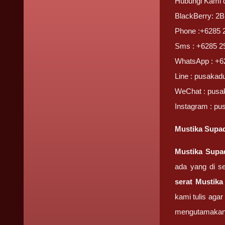
Hubungi Kami d
BlackBerry: 2
Phone :+6285 
Sms : +6285 2
WhatsApp : +6
Line : pusakad
WeChat : pusa
Instagram : pu
Mustika Supadr
Mustika Supa
ada yang di s
serat Mustika
kami tulis ag
mengutamakan