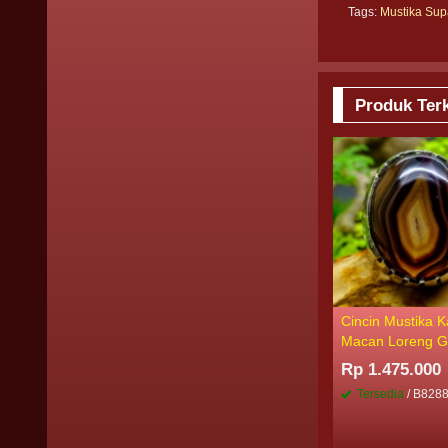
Tags:
Mustika Sup
Produk Terk
Cincin Mustika 
Macan Loreng G
Rp 1.475.000
Tersedia
/ B828