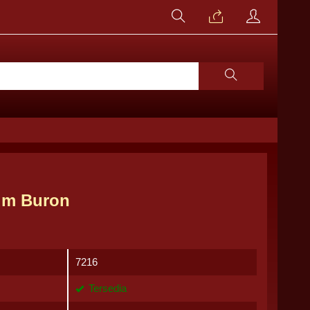
um Buron
7216
Tersedia