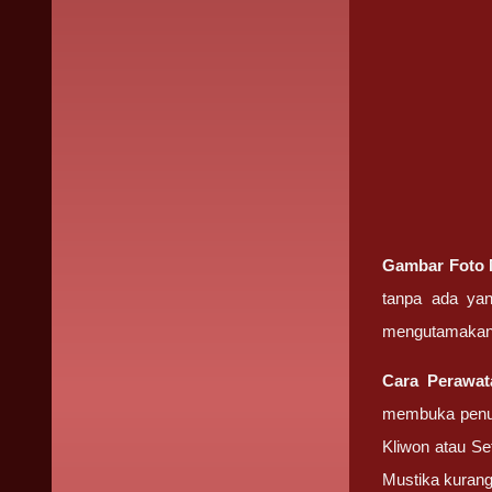
Gambar Foto
tanpa ada ya
mengutamakan
Cara Perawa
membuka penut
Kliwon atau Se
Mustika kuran