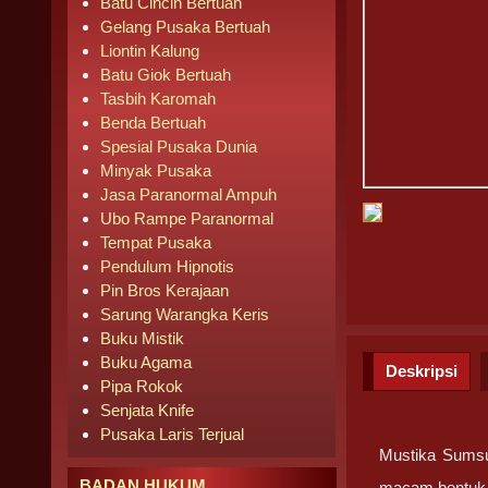
Batu Cincin Bertuah
Gelang Pusaka Bertuah
Liontin Kalung
Batu Giok Bertuah
Tasbih Karomah
Benda Bertuah
Spesial Pusaka Dunia
Minyak Pusaka
Jasa Paranormal Ampuh
Ubo Rampe Paranormal
Tempat Pusaka
Pendulum Hipnotis
Pin Bros Kerajaan
Sarung Warangka Keris
Buku Mistik
Buku Agama
Deskripsi
Pipa Rokok
Senjata Knife
Pusaka Laris Terjual
Mustika Sumsu
BADAN HUKUM
macam bentuk g