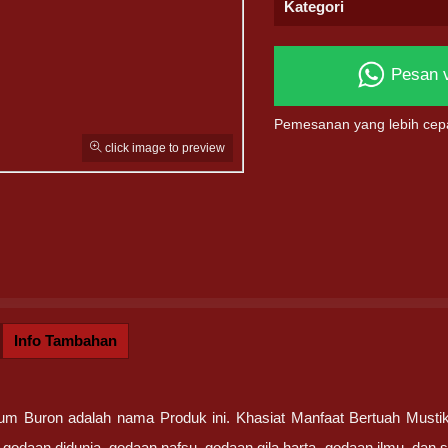
Kategori
Pesan 
Pemesanan yang lebih cep
click image to preview
Info Tambahan
m Buron adalah nama Produk ini. Khasiat Manfaat Bertuah Must
odaan didunia, godaan nafsu, godaan gila harta, godaan ilmu, dan