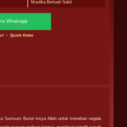
Mustika Bertuah Sakti
via Whatsapp
at!
Quick Order
ika Sumsum Buron Insya Allah untuk menahan segala
 segala macam godaan lainnya, membuat pemilik susah