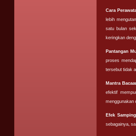
Cara Perawat
lebih mengutam
satu bulan sek
keringkan deng
Pantangan
Mu
proses mendap
tersebut tidak
Mantra Baca
efektif mempu
menggunakan d
Efek Sampin
sebagainya, sa