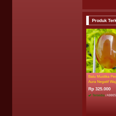
Produk Terk
Batu Mustika Pe
Aura Negatif Wa
Rp 325.000
Tersedia
/ A986