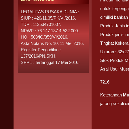
untuk terpenga
LEGALITAS PUSAKA DUNIA :
dimiliki bahkan
SIUP : 420/11.35/PK/VI/2016.
TDP : 113534701607.
Produk Jenis 
NPWP : 76.147.137.4-532.000.
Produk jenis i
HO : 503/IG/359/VI/2016.
Tingkat Kekera
Akta Notaris No. 10. 11 Mei 2016.
Register Pengadilan :
Ukuran : 32x27
137/2016/PN.SKH.
Stok Produk M
SPPL : Tertanggal 17 Mei 2016.
Asal Usul Mus
7216
Keterangan
Mu
jarang sekali d