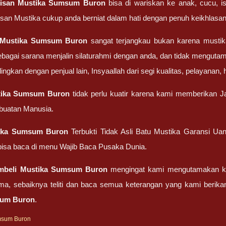
risan
Mustika Sumsum Buron
bisa di wariskan ke anak, cucu, is
san Mustika cukup anda berniat dalam hati dengan penuh keikhlasan
Mustika Sumsum Buron
sangat terjangkau bukan karena must
ebagai sarana menjalin silaturahmi dengan anda, dan tidak menguta
gkan dengan penjual lain, Insyaallah dari segi kualitas, pelayanan,
tika Sumsum Buron
tidak perlu kuatir karena kami memberikan Ja
 buatan Manusia.
ika Sumsum Buron
Terbukti Tidak Asli Batu Mustika Garansi Ua
isa baca di menu Wajib Baca Pusaka Dunia.
mbeli
Mustika Sumsum Buron
mengingat kami mengutamakan keju
ma, sebaiknya teliti dan baca semua keterangan yang kami berik
sum Buron
.
msum Buron