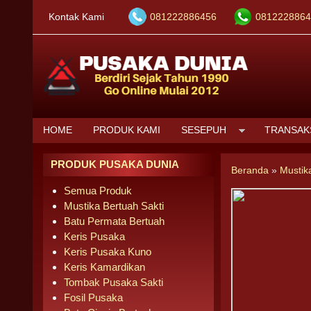
Kontak Kami
081222886456
0812228864
HOME
PRODUK KAMI
SESEPUH
TRANSAK
PRODUK PUSAKA DUNIA
Beranda
»
Mustik
Semua Produk
Mustika Bertuah Sakti
Batu Permata Bertuah
Keris Pusaka
Keris Pusaka Kuno
Keris Kamardikan
Tombak Pusaka Sakti
Fosil Pusaka