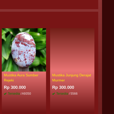
Mustika Aura Sumber
Mustika Junjung Derajat
Mustika
Rejeki
Murmer
Terbaik
Rp 300.000
Rp 300.000
Rp 500
Tersedia
/ A9350
Tersedia
/ 5566
Tersed