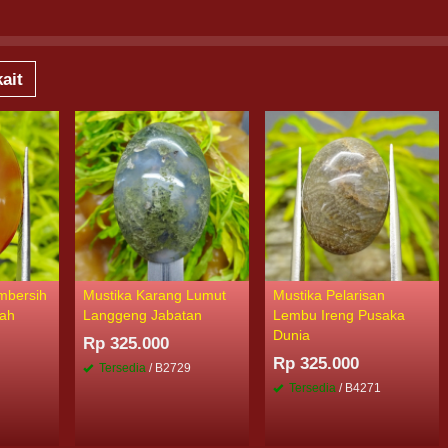
ait
mbersih
Mustika Karang Lumut
Mustika Pelarisan
jah
Langgeng Jabatan
Lembu Ireng Pusaka
Dunia
Rp 325.000
Rp 325.000
5
Tersedia
/ B2729
Tersedia
/ B4271