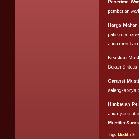
Penerima Wa
pemberian wari
Harga Mahar
paling utama s
anda membandin
Keaslian
Mus
Bukan Sintetis
Garansi
Must
selengkapnya b
Himbauan Pe
anda yang uta
Mustika Sum
Tags:
Mustika Su