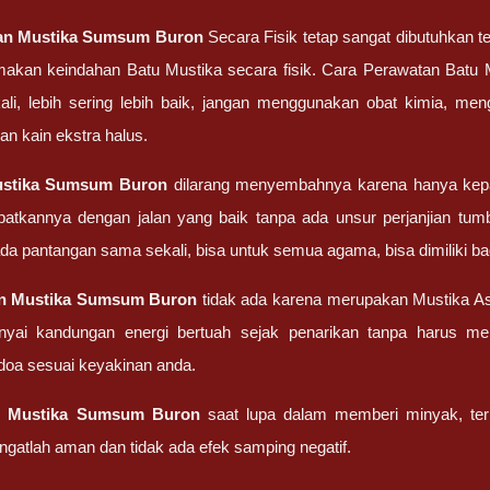
an
Mustika Sumsum Buron
Secara Fisik tetap sangat dibutuhkan t
akan keindahan Batu Mustika secara fisik. Cara Perawatan Batu Must
ali, lebih sering lebih baik, jangan menggunakan obat kimia, me
an kain ekstra halus.
stika Sumsum Buron
dilarang menyembahnya karena hanya kepa
atkannya dengan jalan yang baik tanpa ada unsur perjanjian tum
 ada pantangan sama sekali, bisa untuk semua agama, bisa dimiliki
an
Mustika Sumsum Buron
tidak ada karena merupakan Mustika As
nyai kandungan energi bertuah sejak penarikan tanpa harus m
oa sesuai keyakinan anda.
g
Mustika Sumsum Buron
saat lupa dalam memberi minyak, terb
ngatlah aman dan tidak ada efek samping negatif.