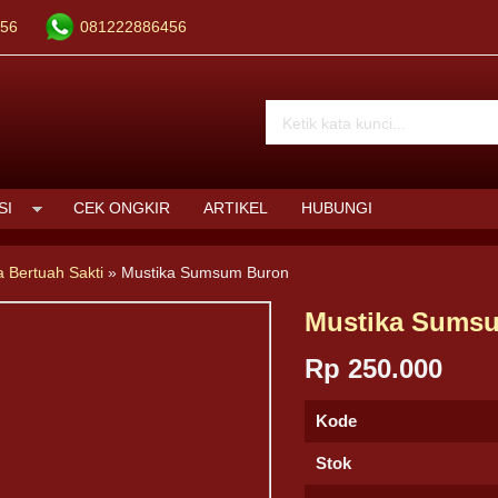
56
081222886456
SI
CEK ONGKIR
ARTIKEL
HUBUNGI
a Bertuah Sakti
»
Mustika Sumsum Buron
Mustika Sums
Rp 250.000
Kode
Stok